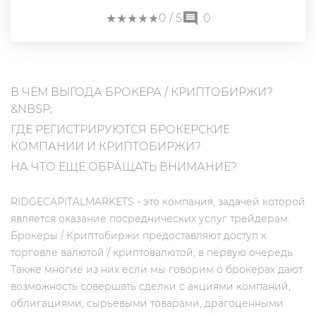
★
★
★
★
★
★
★
★
★
★
0
/ 5
0
В ЧЁМ ВЫГОДА БРОКЕРА / КРИПТОБИРЖИ?
&NBSP;
ГДЕ РЕГИСТРИРУЮТСЯ БРОКЕРСКИЕ
КОМПАНИИ И КРИПТОБИРЖИ?
НА ЧТО ЕЩЁ ОБРАЩАТЬ ВНИМАНИЕ?
RIDGECAPITALMARKETS - это компания, задачей которой
является оказание посреднических услуг трейдерам.
Брокеры / Криптобиржи предоставляют доступ к
торговле валютой / криптовалютой, в первую очередь.
Также многие из них если мы говорим о брокерах дают
возможность совершать сделки с акциями компаний,
облигациями, сырьевыми товарами, драгоценными