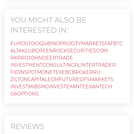
YOU MIGHT ALSO BE
INTERESTED IN:
EUROSTOCK24
BINOPRO
CITYMARKETS
FATBTC
ALTAKLUB
GREENROCKSECURITIESCOM
RKPRO
JOHNDEERTRADE
INVESTMENTCONSULTINGPL
INTERTRADER
FXONSPOT
MONETEX
EBCBROKERRU
ZILTONCAPITAL
EGMFUTURES
IFSMARKETS
INVESTMIB
SMCINVEST
EXANTEEXANTECH
G6OPTIONS
REVIEWS