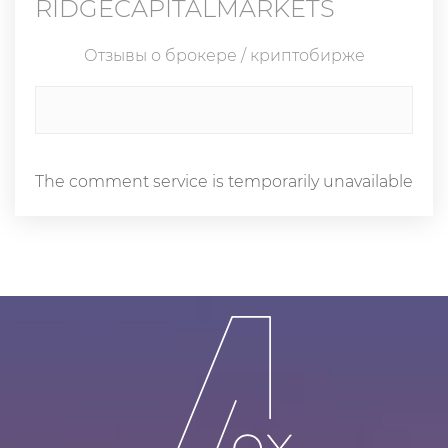
RIDGECAPITALMARKETS
Отзывы о брокере / криптобирже
The comment service is temporarily unavailable