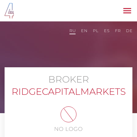
RU
EN
PL
ES
FR
DE
BROKER
RIDGECAPITALMARKETS