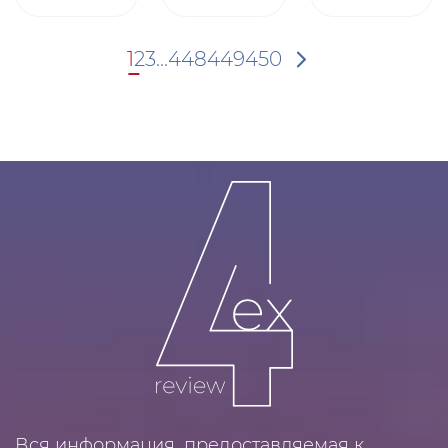
1
2
3
...
448
449
450
Вся информация, предоставляемая к