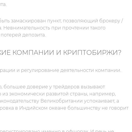
та.
быть замаскирован пункт, позволяющий брокеру /
. Невнимательность при прочтении такого
потерей депозита.
КИЕ КОМПАНИИ И КРИПТОБИРЖИ?
трации и регулирование деятельности компании.
о, большее доверие у трейдеров вызывают
о из экономически развитой страны, например,
аконодательству Великобритании успокаивает, а
тровка в Индийском океане большинству не говорит
регистрировано именно в офшорах. И речь не