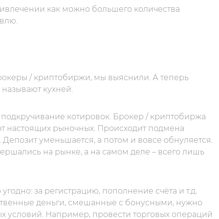
ривлечении как можно большего количества
овлю.
рокеры / криптобиржи, мы выяснили. А теперь
 называют кухней.
 подкручивание котировок. Брокер / криптобиржа
 от настоящих рыночных. Происходит подмена
 Депозит уменьшается, а потом и вовсе обнуляется.
вершались на рынке, а на самом деле – всего лишь
 угодно: за регистрацию, пополнение счёта и т.д.
бственные деньги, смешанные с бонусными, нужно
х условий. Например, провести торговых операций