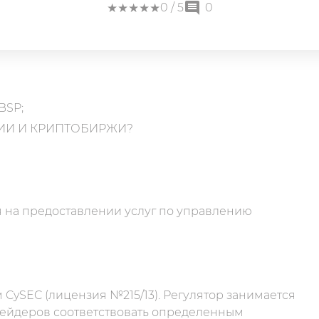
★
★
★
★
★
★
★
★
★
★
0
/ 5
0
BSP;
ИИ И КРИПТОБИРЖИ?
я на предоставлении услуг по управлению
м CySEC (лицензия №215/13). Регулятор занимается
рейдеров соответствовать определенным