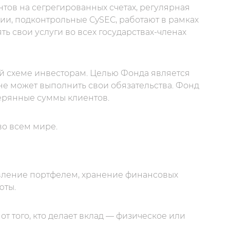
нтов на сегрегированных счетах, регулярная
нии, подконтрольные CySEC, работают в рамках
ть свои услуги во всех государствах-членах
ой схеме инвесторам. Целью Фонда является
не может выполнить свои обязательства. Фонд
ерянные суммы клиентов.
во всем мире.
авление портфелем, хранение финансовых
юты.
т того, кто делает вклад — физическое или