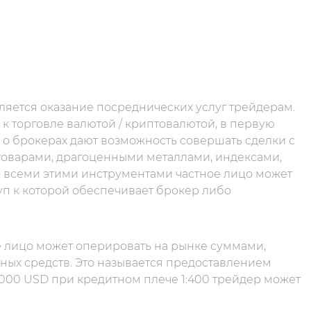
ляется оказание посреднических услуг трейдерам.
к торговле валютой / криптовалютой, в первую
 о брокерах дают возможность совершать сделки с
оварами, драгоценными металлами, индексами,
о всеми этими инструментами частное лицо может
уп к которой обеспечивает брокер либо
ое лицо может оперировать на рынке суммами,
ых средств. Это называется предоставлением
 000 USD при кредитном плече 1:400 трейдер может