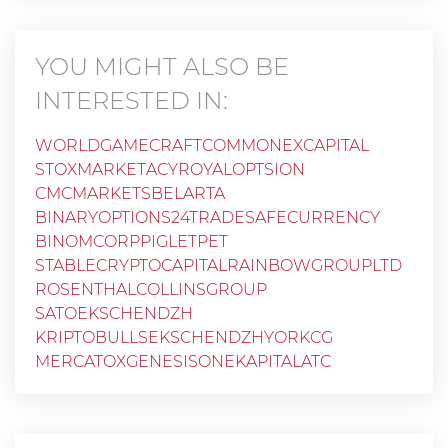
YOU MIGHT ALSO BE
INTERESTED IN:
WORLDGAMECRAFTCOM
MONEXCAPITAL
STOXMARKET
ACY
ROYALOPTSION
CMCMARKETS
BELARTA
BINARYOPTIONS24TRADE
SAFECURRENCY
BINOMCORP
PIGLETPET
STABLECRYPTOCAPITAL
RAINBOWGROUPLTD
ROSENTHALCOLLINSGROUP
SATOEKSCHENDZH
KRIPTOBULLSEKSCHENDZH
YORKCG
MERCATOX
GENESISONEKAPITAL
ATC