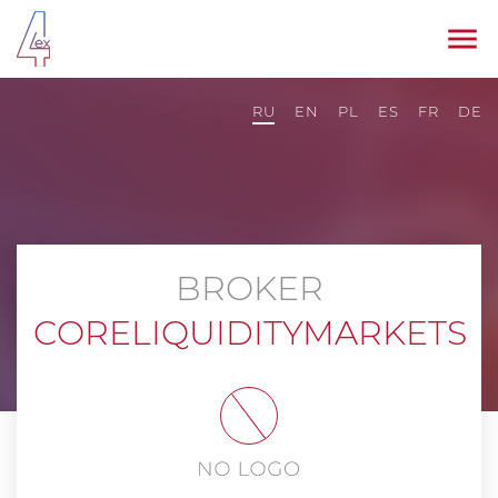
RU
EN
PL
ES
FR
DE
BROKER
CORELIQUIDITYMARKETS