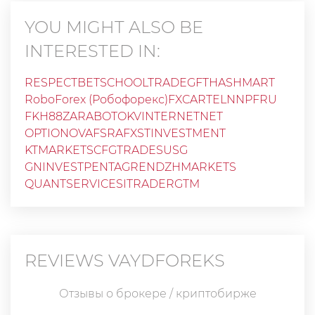
YOU MIGHT ALSO BE
INTERESTED IN:
RESPECTBET
SCHOOLTRADE
GFT
HASHMART
RoboForex (Робофорекс)
FXCARTEL
NNPFRU
FKH88
ZARABOTOKVINTERNETNET
OPTIONOVA
FSRA
FXSTINVESTMENT
KTMARKETS
CFGTRADES
USG
GNINVESTPENTAG
RENDZHMARKETS
QUANTSERVICES
ITRADER
GTM
REVIEWS
VAYDFOREKS
Отзывы о брокере / криптобирже