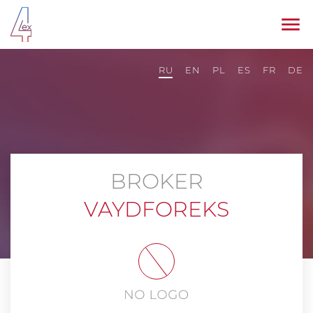
RU
EN
PL
ES
FR
DE
BROKER
VAYDFOREKS