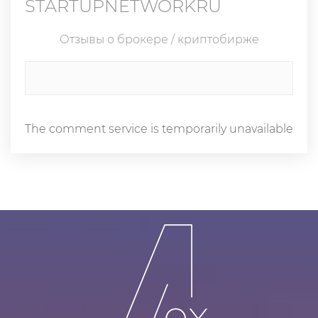
STARTUPNETWORKRU
Отзывы о брокере / криптобирже
The comment service is temporarily unavailable