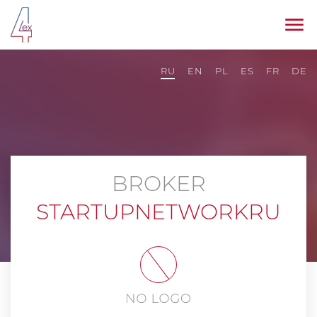
RU
EN
PL
ES
FR
DE
BROKER
STARTUPNETWORKRU