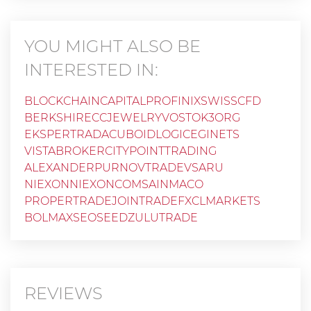
YOU MIGHT ALSO BE
INTERESTED IN:
BLOCKCHAINCAPITALPRO
FINIX
SWISSCFD
BERKSHIRECC
JEWELRY
VOSTOK3ORG
EKSPERTRADA
CUBOIDLOGIC
EGINETS
VISTABROKER
CITYPOINTTRADING
ALEXANDERPURNOVTRADEVSARU
NIEXONNIEXONCOM
SAINMACO
PROPERTRADE
JOINTRADE
FXCLMARKETS
BOLMAX
SEOSEED
ZULUTRADE
REVIEWS