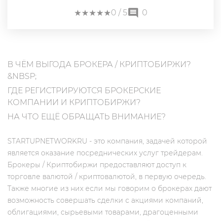
★
★
★
★
★
★
★
★
★
★
0
/ 5
0
В ЧЁМ ВЫГОДА БРОКЕРА / КРИПТОБИРЖИ?
&NBSP;
ГДЕ РЕГИСТРИРУЮТСЯ БРОКЕРСКИЕ
КОМПАНИИ И КРИПТОБИРЖИ?
НА ЧТО ЕЩЁ ОБРАЩАТЬ ВНИМАНИЕ?
STARTUPNETWORKRU - это компания, задачей которой
является оказание посреднических услуг трейдерам.
Брокеры / Криптобиржи предоставляют доступ к
торговле валютой / криптовалютой, в первую очередь.
Также многие из них если мы говорим о брокерах дают
возможность совершать сделки с акциями компаний,
облигациями, сырьевыми товарами, драгоценными