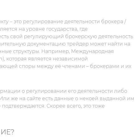
ту – это регулирование деятельности брокера /
яется на уровне государства, где
 есть свой регулирующий брокерскую деятельность
решительную документацию трейдер может найти на
венные структуры. Например, Международная
n), которая является независимой
ающей споры между её членами – брокерами и их
ормации о регулировании его деятельности либо
Или же на сайте есть данные о некоей выданной им
подтверждается. Скорее всего, это тоже
НИЕ?