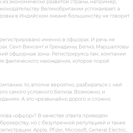
о из экономически развитой страны, например,
аконодательству Великобритании успокаивает, а
тровка в Индийском океане большинству не говорит
регистрировано именно в офшорах. И речь не
ерах. Сент-Винсент и Гренадины, Белиз, Маршалловы
ний офшорные зоны. Регистрируясь там, компании
те фактического нахождения, которое порой
омпании, то, вполне вероятно, разбираться с ней
того самого условного Белиза. Возможно, и
еданиях. А это чрезвычайно дорого и сложно.
 слова «офшор»? В качестве ответа приведём
рокерству, но c безупречной репутацией и также
трации: Apple, Pfizer, Microsoft, General Electric,