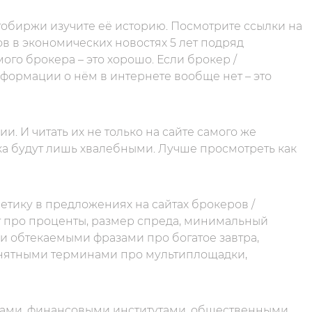
обиржи изучите её историю. Посмотрите ссылки на
ов в экономических новостях 5 лет подряд
го брокера – это хорошо. Если брокер /
информации о нём в интернете вообще нет – это
. И читать их не только на сайте самого же
ка будут лишь хвалебными. Лучше просмотреть как
тику в предложениях на сайтах брокеров /
 про проценты, размер спреда, минимальный
и обтекаемыми фразами про богатое завтра,
онятными терминами про мультиплощадки,
дами, финансовыми институтами, общественными