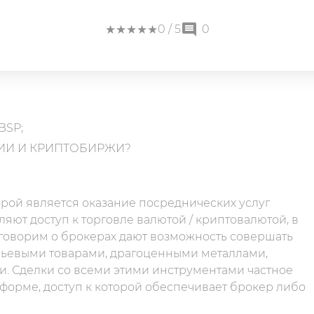
★
★
★
★
★
★
★
★
★
★
0
/ 5
0
BSP;
ИИ И КРИПТОБИРЖИ?
рой является оказание посреднических услуг
яют доступ к торговле валютой / криптовалютой, в
 говорим о брокерах дают возможность совершать
рьевыми товарами, драгоценными металлами,
и. Сделки со всеми этими инструментами частное
тформе, доступ к которой обеспечивает брокер либо