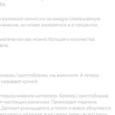
бе.
то взимание комиссии за каждую совершаемую
начение, но может измеряться и в процентах.
ривлечении как можно большего количества
овлю.
рокеры / криптобиржи, мы выяснили. А теперь
 называют кухней.
 подкручивание котировок. Брокер / криптобиржа
 от настоящих рыночных. Происходит подмена
 Депозит уменьшается, а потом и вовсе обнуляется.
вершались на рынке, а на самом деле – всего лишь