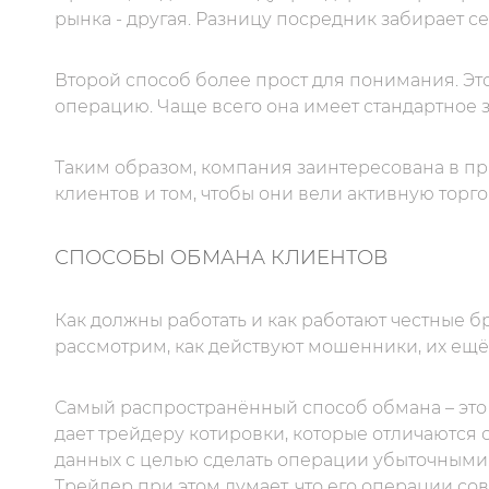
рынка - другая. Разницу посредник забирает се
Второй способ более прост для понимания. Э
операцию. Чаще всего она имеет стандартное з
Таким образом, компания заинтересована в п
клиентов и том, чтобы они вели активную торг
СПОСОБЫ ОБМАНА КЛИЕНТОВ
Как должны работать и как работают честные б
рассмотрим, как действуют мошенники, их ещё
Самый распространённый способ обмана – это
дает трейдеру котировки, которые отличаются
данных с целью сделать операции убыточными.
Трейдер при этом думает, что его операции со