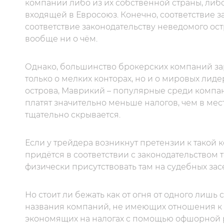
компании либо из их собственной страны, либ
входящей в Евросоюз. Конечно, соответствие з
соответствие законодательству неведомого ос
вообще ни о чём.
Однако, большинство брокерских компаний за
только о мелких конторах, но и о мировых лид
острова, Маврикий – популярные среди компа
платят значительно меньше налогов, чем в мес
тщательно скрывается.
Если у трейдера возникнут претензии к такой к
придётся в соответствии с законодательством 
физически присутствовать там на судебных зас
Но стоит ли бежать как от огня от одного лишь
названия компаний, не имеющих отношения к б
экономящих на налогах с помощью офшорной регис