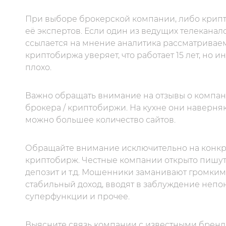
При выборе брокерской компании, либо крипт
её экспертов. Если один из ведущих телеканал
ссылается на мнение аналитика рассматриваемо
криптобиржа уверяет, что работает 15 лет, но 
плохо.
Важно обращать внимание на отзывы о компании
брокера / криптобиржи. На кухне они наверня
можно большее количество сайтов.
Обращайте внимание исключительно на конкре
криптобирж. Честные компании открыто пишут
депозит и т.д. Мошенники заманивают громким
стабильный доход, вводят в заблуждение неп
суперфункции и прочее.
Выясните связь компании с известными брен