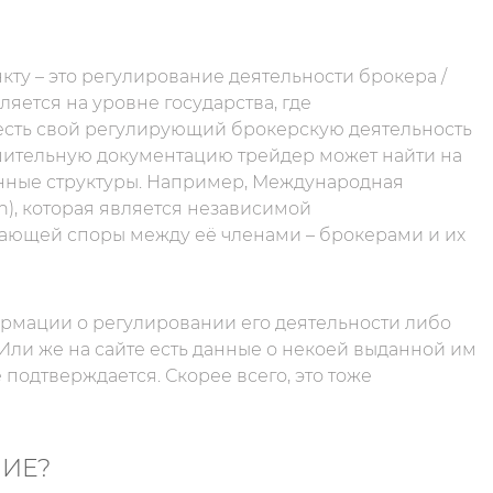
ту – это регулирование деятельности брокера /
яется на уровне государства, где
 есть свой регулирующий брокерскую деятельность
решительную документацию трейдер может найти на
венные структуры. Например, Международная
n), которая является независимой
ающей споры между её членами – брокерами и их
ормации о регулировании его деятельности либо
Или же на сайте есть данные о некоей выданной им
подтверждается. Скорее всего, это тоже
НИЕ?