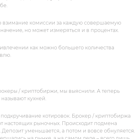
бе.
то взимание комиссии за каждую совершаемую
начение, но может измеряться и в процентах.
ривлечении как можно большего количества
овлю.
рокеры / криптобиржи, мы выяснили. А теперь
 называют кухней.
 подкручивание котировок. Брокер / криптобиржа
 от настоящих рыночных. Происходит подмена
 Депозит уменьшается, а потом и вовсе обнуляется.
вершались на рынке, а на самом деле – всего лишь