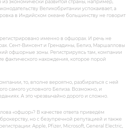
о из экономически развитой страны, например,
аконодательству Великобритании успокаивает, а
тровка в Индийском океане большинству не говорит
регистрировано именно в офшорах. И речь не
ерах. Сент-Винсент и Гренадины, Белиз, Маршалловы
ний офшорные зоны. Регистрируясь там, компании
те фактического нахождения, которое порой
омпании, то, вполне вероятно, разбираться с ней
того самого условного Белиза. Возможно, и
еданиях. А это чрезвычайно дорого и сложно.
 слова «офшор»? В качестве ответа приведём
рокерству, но c безупречной репутацией и также
трации: Apple, Pfizer, Microsoft, General Electric,