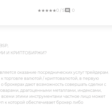
★
★
★
★
★
★
★
★
★
★
0
/ 5
0
BSP;
ИИ И КРИПТОБИРЖИ?
является оказание посреднических услуг трейдерам.
к торговле валютой / криптовалютой, в первую
 о брокерах дают возможность совершать сделки с
оварами, драгоценными металлами, индексами,
о всеми этими инструментами частное лицо может
уп к которой обеспечивает брокер либо