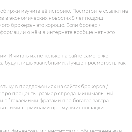
обиржи изучите её историю. Посмотрите ссылки на
ов в экономических новостях 5 лет подряд
го брокера – это хорошо. Если брокер /
информации о нём в интернете вообще нет – это
. И читать их не только на сайте самого же
ка будут лишь хвалебными. Лучше просмотреть как
тику в предложениях на сайтах брокеров /
 про проценты, размер спреда, минимальный
и обтекаемыми фразами про богатое завтра,
онятными терминами про мультиплощадки,
дами, финансовыми институтами, общественными