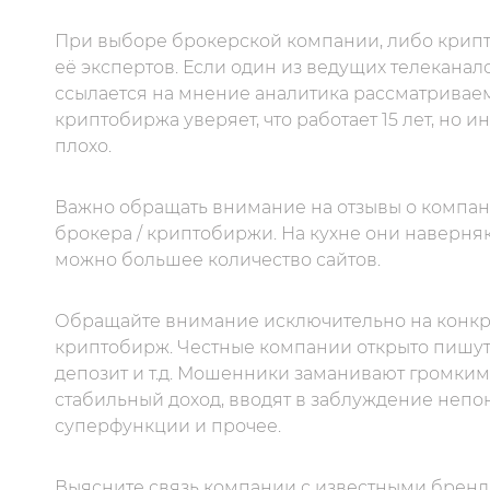
При выборе брокерской компании, либо крипт
её экспертов. Если один из ведущих телеканал
ссылается на мнение аналитика рассматриваемо
криптобиржа уверяет, что работает 15 лет, но 
плохо.
Важно обращать внимание на отзывы о компании
брокера / криптобиржи. На кухне они наверня
можно большее количество сайтов.
Обращайте внимание исключительно на конкре
криптобирж. Честные компании открыто пишут
депозит и т.д. Мошенники заманивают громким
стабильный доход, вводят в заблуждение неп
суперфункции и прочее.
Выясните связь компании с известными брен