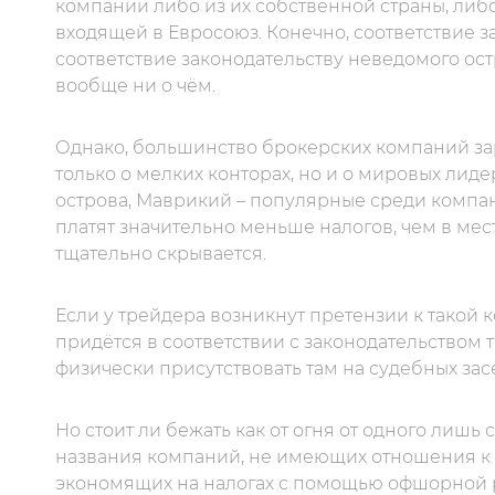
компании либо из их собственной страны, либ
входящей в Евросоюз. Конечно, соответствие з
соответствие законодательству неведомого ос
вообще ни о чём.
Однако, большинство брокерских компаний за
только о мелких конторах, но и о мировых лид
острова, Маврикий – популярные среди компа
платят значительно меньше налогов, чем в мес
тщательно скрывается.
Если у трейдера возникнут претензии к такой к
придётся в соответствии с законодательством 
физически присутствовать там на судебных зас
Но стоит ли бежать как от огня от одного лишь
названия компаний, не имеющих отношения к б
экономящих на налогах с помощью офшорной регис