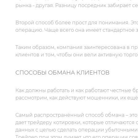
рынка - другая. Разницу посредник забирает се
Второй способ более прост для понимания. Э
операцию. Чаще всего она имеет стандартное з
Таким образом, компания заинтересована в п
клиентов и том, чтобы они вели активную торг
СПОСОБЫ ОБМАНА КЛИЕНТОВ
Как должны работать и как работают честные б
рассмотрим, как действуют мошенники, их ещё
Самый распространённый способ обмана – это
дает трейдеру котировки, которые отличаются
данных с целью сделать операции убыточными.
Трейдер при этом думает, что его операции со