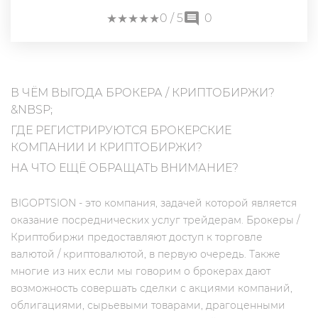
★
★
★
★
★
★
★
★
★
★
0
/ 5
0
В ЧЁМ ВЫГОДА БРОКЕРА / КРИПТОБИРЖИ?
&NBSP;
ГДЕ РЕГИСТРИРУЮТСЯ БРОКЕРСКИЕ
КОМПАНИИ И КРИПТОБИРЖИ?
НА ЧТО ЕЩЁ ОБРАЩАТЬ ВНИМАНИЕ?
BIGOPTSION - это компания, задачей которой является
оказание посреднических услуг трейдерам. Брокеры /
Криптобиржи предоставляют доступ к торговле
валютой / криптовалютой, в первую очередь. Также
многие из них если мы говорим о брокерах дают
возможность совершать сделки с акциями компаний,
облигациями, сырьевыми товарами, драгоценными