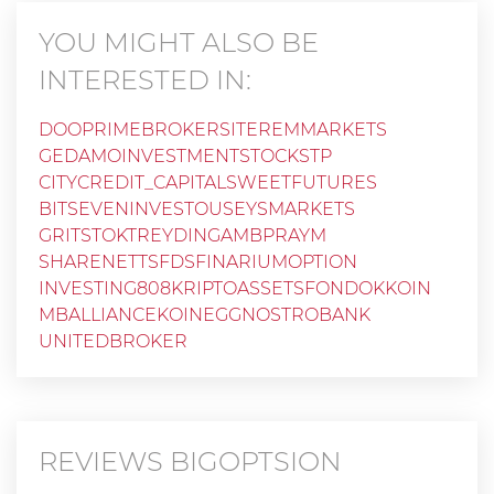
YOU MIGHT ALSO BE
INTERESTED IN:
DOOPRIMEBROKERSITE
REMMARKETS
GEDAMOINVESTMENT
STOCKSTP
CITYCREDIT_CAPITAL
SWEETFUTURES
BITSEVEN
INVESTOUS
EYSMARKETS
GRITSTOKTREYDING
AMBPRAYM
SHARENETTSFDS
FINARIUMOPTION
INVESTING808
KRIPTOASSETSFOND
OKKOIN
MBALLIANCE
KOINEGG
NOSTROBANK
UNITEDBROKER
REVIEWS
BIGOPTSION