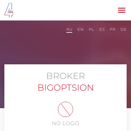
RU
EN
PL
ES
FR
DE
BROKER
BIGOPTSION