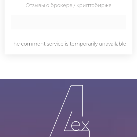
Отзывы о брокере / криптобирже
The comment service is temporarily unavailable