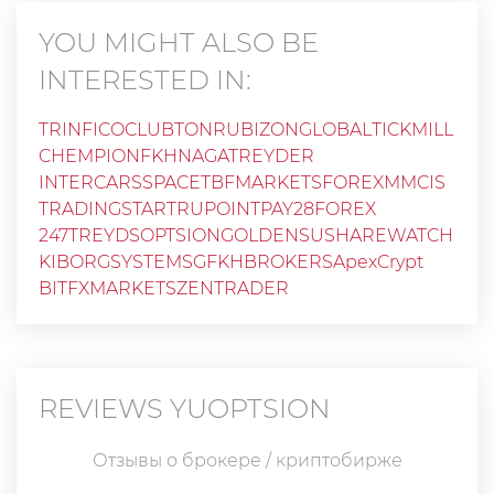
YOU MIGHT ALSO BE
INTERESTED IN:
TRINFICO
CLUBTONRU
BIZONGLOBAL
TICKMILL
CHEMPIONFKH
NAGATREYDER
INTERCARSSPACE
TBFMARKETS
FOREXMMCIS
TRADINGSTARTRU
POINTPAY
28FOREX
247TREYDSOPTSION
GOLDENSU
SHAREWATCH
KIBORGSYSTEMS
GFKHBROKERS
ApexCrypt
BITFXMARKETS
ZENTRADER
REVIEWS
YUOPTSION
Отзывы о брокере / криптобирже