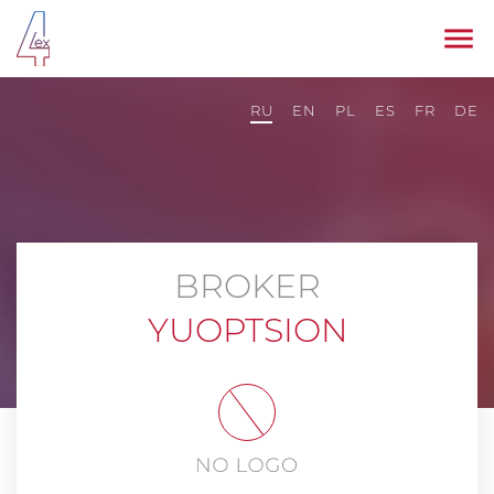
RU
EN
PL
ES
FR
DE
BROKER
YUOPTSION