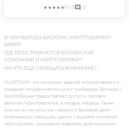
★
★
★
★
★
★
★
★
★
★
0
/ 5
0
В ЧЁМ ВЫГОДА БРОКЕРА / КРИПТОБИРЖИ?
&NBSP;
ГДЕ РЕГИСТРИРУЮТСЯ БРОКЕРСКИЕ
КОМПАНИИ И КРИПТОБИРЖИ?
НА ЧТО ЕЩЁ ОБРАЩАТЬ ВНИМАНИЕ?
YUOPTSION - это компания, задачей которой является
оказание посреднических услуг трейдерам. Брокеры /
Криптобиржи предоставляют доступ к торговле
валютой / криптовалютой, в первую очередь. Также
многие из них если мы говорим о брокерах дают
возможность совершать сделки с акциями компаний,
облигациями, сырьевыми товарами, драгоценными