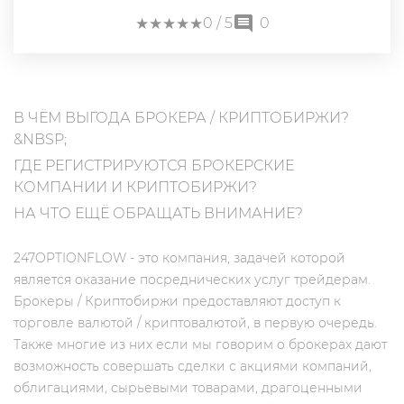
★
★
★
★
★
★
★
★
★
★
0
/ 5
0
В ЧЁМ ВЫГОДА БРОКЕРА / КРИПТОБИРЖИ?
&NBSP;
ГДЕ РЕГИСТРИРУЮТСЯ БРОКЕРСКИЕ
КОМПАНИИ И КРИПТОБИРЖИ?
НА ЧТО ЕЩЁ ОБРАЩАТЬ ВНИМАНИЕ?
247OPTIONFLOW - это компания, задачей которой
является оказание посреднических услуг трейдерам.
Брокеры / Криптобиржи предоставляют доступ к
торговле валютой / криптовалютой, в первую очередь.
Также многие из них если мы говорим о брокерах дают
возможность совершать сделки с акциями компаний,
облигациями, сырьевыми товарами, драгоценными