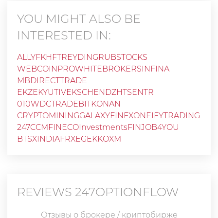
YOU MIGHT ALSO BE
INTERESTED IN:
ALLY
FKHFTREYDING
RUBSTOCKS
WEBCOINPRO
WHITEBROKERS
INFINA
MBDIRECTTRADE
EKZEKYUTIVEKSCHENDZHTSENTR
010WDCTRADE
BITKONAN
CRYPTOMININGGALAXY
FINFX
ONEIFYTRADING
247CCM
FINECO
Investments
FINJOB4YOU
BTSXINDIA
FRXE
GEKKOXM
REVIEWS
247OPTIONFLOW
Отзывы о брокере / криптобирже