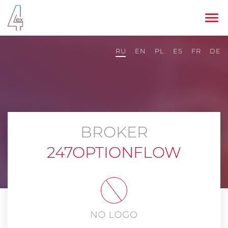
RU
EN
PL
ES
FR
DE
BROKER
247OPTIONFLOW