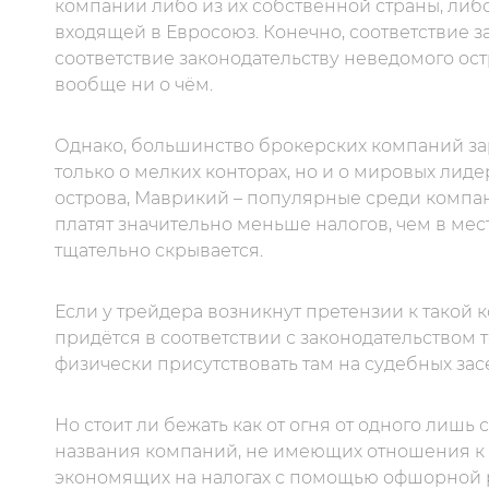
компании либо из их собственной страны, либ
входящей в Евросоюз. Конечно, соответствие з
соответствие законодательству неведомого ос
вообще ни о чём.
Однако, большинство брокерских компаний за
только о мелких конторах, но и о мировых лид
острова, Маврикий – популярные среди компа
платят значительно меньше налогов, чем в мес
тщательно скрывается.
Если у трейдера возникнут претензии к такой к
придётся в соответствии с законодательством 
физически присутствовать там на судебных зас
Но стоит ли бежать как от огня от одного лишь
названия компаний, не имеющих отношения к б
экономящих на налогах с помощью офшорной регис