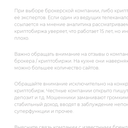
При выборе брокерской компании, либо крипт
её экспертов. Если один из ведущих телеканал
ссылается на мнение аналитика рассматриваемо
криптобиржа уверяет, что работает 15 лет, но 
плохо.
Важно обращать внимание на отзывы о компании
брокера / криптобиржи. На кухне они наверня
можно большее количество сайтов.
Обращайте внимание исключительно на конкре
криптобирж. Честные компании открыто пишут
депозит и т.д. Мошенники заманивают громким
стабильный доход, вводят в заблуждение неп
суперфункции и прочее.
Выясните связь компании с известными брен