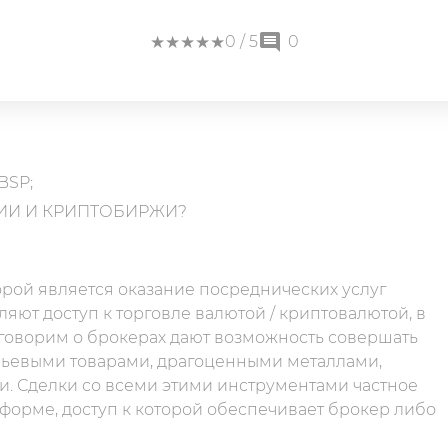
★
★
★
★
★
★
★
★
★
★
0
/ 5
0
BSP;
ИИ И КРИПТОБИРЖИ?
рой является оказание посреднических услуг
яют доступ к торговле валютой / криптовалютой, в
 говорим о брокерах дают возможность совершать
рьевыми товарами, драгоценными металлами,
и. Сделки со всеми этими инструментами частное
тформе, доступ к которой обеспечивает брокер либо