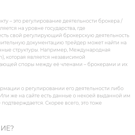
ту – это регулирование деятельности брокера /
яется на уровне государства, где
 есть свой регулирующий брокерскую деятельность
решительную документацию трейдер может найти на
венные структуры. Например, Международная
n), которая является независимой
ающей споры между её членами – брокерами и их
ормации о регулировании его деятельности либо
Или же на сайте есть данные о некоей выданной им
подтверждается. Скорее всего, это тоже
НИЕ?