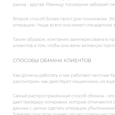
рынка - другая. Разницу посредник забирает се
Второй способ более прост для понимания. Э
операцию. Чаще всего она имеет стандартное з
Таким образом, компания заинтересована в п
клиентов и том, чтобы они вели активную торг
СПОСОБЫ ОБМАНА КЛИЕНТОВ
Как должны работать и как работают честные б
рассмотрим, как действуют мошенники, их ещё
Самый распространённый способ обмана – это
дает трейдеру котировки, которые отличаются
данных с целью сделать операции убыточными.
Трейдер при этом думает, что его операции со