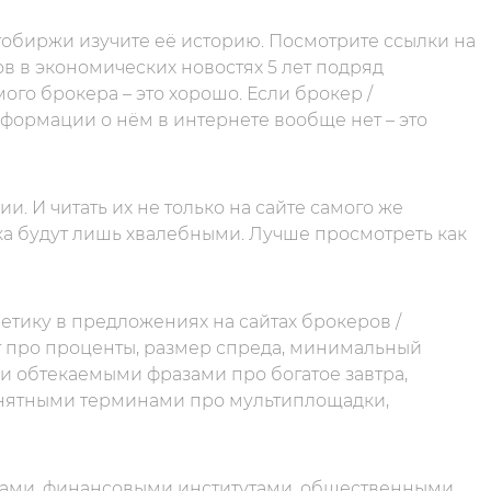
обиржи изучите её историю. Посмотрите ссылки на
ов в экономических новостях 5 лет подряд
го брокера – это хорошо. Если брокер /
информации о нём в интернете вообще нет – это
. И читать их не только на сайте самого же
ка будут лишь хвалебными. Лучше просмотреть как
тику в предложениях на сайтах брокеров /
 про проценты, размер спреда, минимальный
и обтекаемыми фразами про богатое завтра,
онятными терминами про мультиплощадки,
дами, финансовыми институтами, общественными