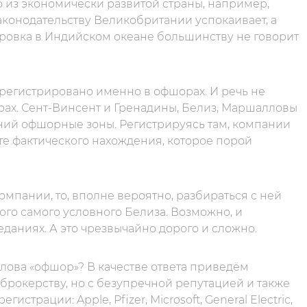
о из экономически развитой страны, например,
аконодательству Великобритании успокаивает, а
тровка в Индийском океане большинству не говорит
регистрировано именно в офшорах. И речь не
ерах. Сент-Винсент и Гренадины, Белиз, Маршалловы
ний офшорные зоны. Регистрируясь там, компании
те фактического нахождения, которое порой
омпании, то, вполне вероятно, разбираться с ней
того самого условного Белиза. Возможно, и
еданиях. А это чрезвычайно дорого и сложно.
 слова «офшор»? В качестве ответа приведём
рокерству, но c безупречной репутацией и также
трации: Apple, Pfizer, Microsoft, General Electric,