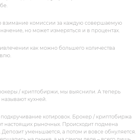
бе.
то взимание комиссии за каждую совершаемую
начение, но может измеряться и в процентах.
ривлечении как можно большего количества
овлю.
рокеры / криптобиржи, мы выяснили. А теперь
 называют кухней.
 подкручивание котировок. Брокер / криптобиржа
 от настоящих рыночных. Происходит подмена
 Депозит уменьшается, а потом и вовсе обнуляется.
вершались на рынке, а на самом деле – всего лишь