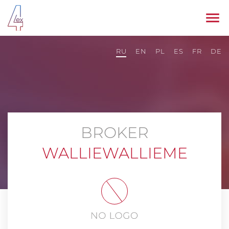
RU
EN
PL
ES
FR
DE
BROKER
WALLIEWALLIEME