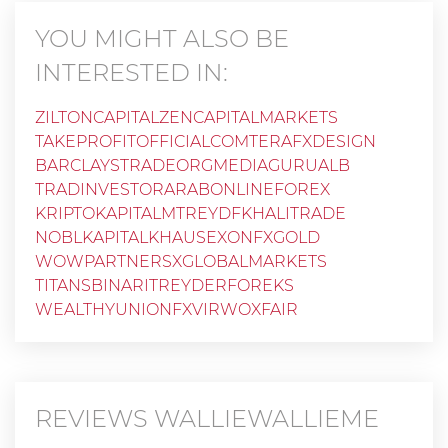
YOU MIGHT ALSO BE
INTERESTED IN:
ZILTONCAPITAL
ZENCAPITALMARKETS
TAKEPROFITOFFICIALCOM
TERAFXDESIGN
BARCLAYSTRADEORG
MEDIAGURU
ALB
TRADINVESTOR
ARABONLINEFOREX
KRIPTOKAPITAL
MTREYDFKH
ALITRADE
NOBLKAPITALKHAUS
EXONFXGOLD
WOWPARTNERS
XGLOBALMARKETS
TITANSBINARI
TREYDERFOREKS
WEALTHYUNION
FXVIRWOXFAIR
REVIEWS
WALLIEWALLIEME