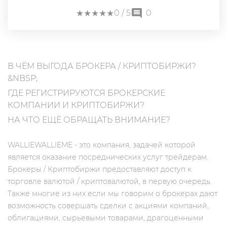
★
★
★
★
★
★
★
★
★
★
0
/ 5
0
В ЧЁМ ВЫГОДА БРОКЕРА / КРИПТОБИРЖИ?
&NBSP;
ГДЕ РЕГИСТРИРУЮТСЯ БРОКЕРСКИЕ
КОМПАНИИ И КРИПТОБИРЖИ?
НА ЧТО ЕЩЁ ОБРАЩАТЬ ВНИМАНИЕ?
WALLIEWALLIEME - это компания, задачей которой
является оказание посреднических услуг трейдерам.
Брокеры / Криптобиржи предоставляют доступ к
торговле валютой / криптовалютой, в первую очередь.
Также многие из них если мы говорим о брокерах дают
возможность совершать сделки с акциями компаний,
облигациями, сырьевыми товарами, драгоценными