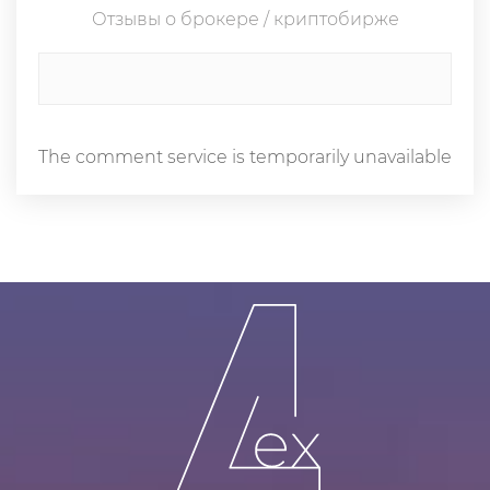
Отзывы о брокере / криптобирже
The comment service is temporarily unavailable