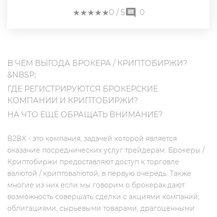
★
★
★
★
★
★
★
★
★
★
0
/ 5
0
В ЧЁМ ВЫГОДА БРОКЕРА / КРИПТОБИРЖИ?
&NBSP;
ГДЕ РЕГИСТРИРУЮТСЯ БРОКЕРСКИЕ
КОМПАНИИ И КРИПТОБИРЖИ?
НА ЧТО ЕЩЁ ОБРАЩАТЬ ВНИМАНИЕ?
B2BX - это компания, задачей которой является
оказание посреднических услуг трейдерам. Брокеры /
Криптобиржи предоставляют доступ к торговле
валютой / криптовалютой, в первую очередь. Также
многие из них если мы говорим о брокерах дают
возможность совершать сделки с акциями компаний,
облигациями, сырьевыми товарами, драгоценными