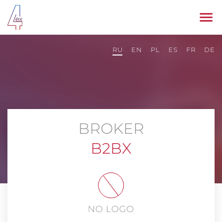
RU
EN
PL
ES
FR
DE
BROKER
B2BX