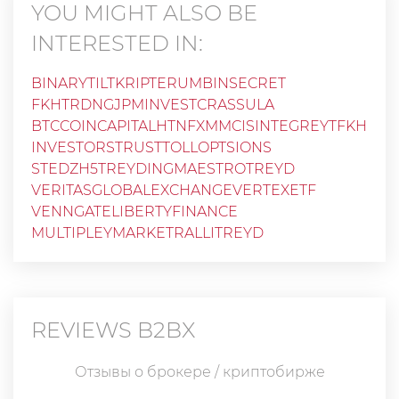
YOU MIGHT ALSO BE
INTERESTED IN:
BINARYTILT
KRIPTERUM
BINSECRET
FKHTRDNG
JPMINVEST
CRASSULA
BTCCOINCAPITAL
HTNFX
MMCIS
INTEGREYTFKH
INVESTORSTRUST
TOLLOPTSIONS
STEDZH5TREYDING
MAESTROTREYD
VERITASGLOBALEXCHANGE
VERTEXETF
VENNGATE
LIBERTYFINANCE
MULTIPLEYMARKET
RALLITREYD
REVIEWS
B2BX
Отзывы о брокере / криптобирже