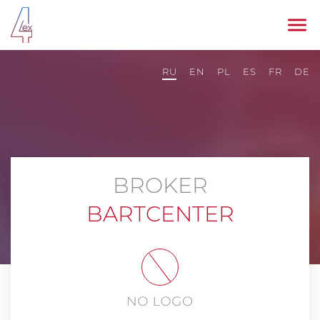
RU
EN
PL
ES
FR
DE
BROKER
BARTCENTER