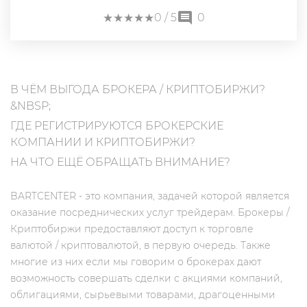
★
★
★
★
★
★
★
★
★
★
0
/ 5
0
В ЧЁМ ВЫГОДА БРОКЕРА / КРИПТОБИРЖИ?
&NBSP;
ГДЕ РЕГИСТРИРУЮТСЯ БРОКЕРСКИЕ
КОМПАНИИ И КРИПТОБИРЖИ?
НА ЧТО ЕЩЁ ОБРАЩАТЬ ВНИМАНИЕ?
BARTCENTER - это компания, задачей которой является
оказание посреднических услуг трейдерам. Брокеры /
Криптобиржи предоставляют доступ к торговле
валютой / криптовалютой, в первую очередь. Также
многие из них если мы говорим о брокерах дают
возможность совершать сделки с акциями компаний,
облигациями, сырьевыми товарами, драгоценными