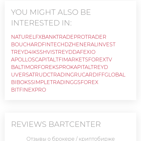
YOU MIGHT ALSO BE
INTERESTED IN:
NATURELFX
BANKTRADE
PROTRADER
BOUCHARDFINTECH
DZHENERALINVEST
TREYD4IKS
SHVISTREYD
DAFEXIO
APOLLOSCAPITAL
TFIMARKETS
FOREXTV
BALTIMORFOREKS
PROKAPITALTREYD
UVERSATRU
DCTRADINGRU
CARDIFFGLOBAL
BIBOKS
SIMPLETRADING
GSFOREX
BITFINEXPRO
REVIEWS
BARTCENTER
Отзывы о брокере / криптобирже