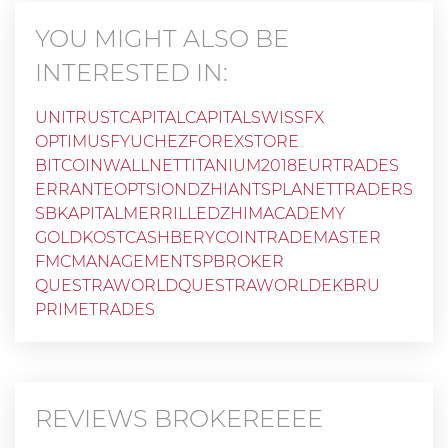
YOU MIGHT ALSO BE
INTERESTED IN:
UNITRUSTCAPITAL
CAPITALSWISSFX
OPTIMUSFYUCHEZ
FOREXSTORE
BITCOINWALLNET
TITANIUM2018
EURTRADES
ERRANTE
OPTSIONDZHIANTS
PLANETTRADERS
SBKAPITAL
MERRILLEDZH
IMACADEMY
GOLDKOST
CASHBERYCOIN
TRADEMASTER
FMCMANAGEMENT
SPBROKER
QUESTRAWORLDQUESTRAWORLDEKBRU
PRIMETRADES
REVIEWS
BROKEREEEE