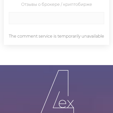
Отзывы о брокере / криптобирже
The comment service is temporarily unavailable