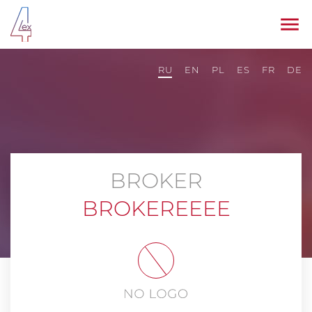
RU
EN
PL
ES
FR
DE
BROKER
BROKEREEEE