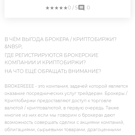
★
★
★
★
★
★
★
★
★
★
0
/ 5
0
В ЧЁМ ВЫГОДА БРОКЕРА / КРИПТОБИРЖИ?
&NBSP;
ГДЕ РЕГИСТРИРУЮТСЯ БРОКЕРСКИЕ
КОМПАНИИ И КРИПТОБИРЖИ?
НА ЧТО ЕЩЁ ОБРАЩАТЬ ВНИМАНИЕ?
BROKEREEEE - это компания, задачей которой является
оказание посреднических услуг трейдерам. Брокеры /
Криптобиржи предоставляют доступ к торговле
валютой / криптовалютой, в первую очередь. Также
многие из них если мы говорим о брокерах дают
возможность совершать сделки с акциями компаний,
облигациями, сырьевыми товарами, драгоценными