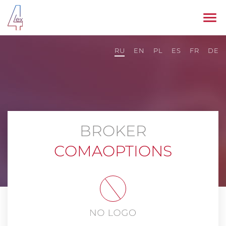
RU
EN
PL
ES
FR
DE
BROKER
COMAOPTIONS