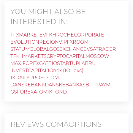
YOU MIGHT ALSO BE
INTERESTED IN:
TFXMARKET
EVFKH
ROCHECORPORATE
EVOLUTIONREGION
VIPFXROOM
STATUMGLOBAL
GCCEXCHANGE
VSATRADER
TFKHMARKETS
CRYPTOCAPITALMOSCOW
MAXIFOREX
GATEIO
STARTUPLABRU
INVESTCAPITAL
1Onex (1Онекс)
1KDAILYPROFITCOM
DANSKEBANKDANSKEBANKAS
BITPRAYM
GSFOREX
ATOMIKFOND
REVIEWS
COMAOPTIONS