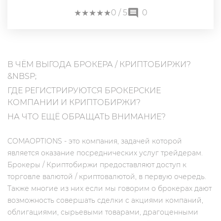
★
★
★
★
★
★
★
★
★
★
0
/ 5
0
В ЧЁМ ВЫГОДА БРОКЕРА / КРИПТОБИРЖИ?
&NBSP;
ГДЕ РЕГИСТРИРУЮТСЯ БРОКЕРСКИЕ
КОМПАНИИ И КРИПТОБИРЖИ?
НА ЧТО ЕЩЁ ОБРАЩАТЬ ВНИМАНИЕ?
COMAOPTIONS - это компания, задачей которой
является оказание посреднических услуг трейдерам.
Брокеры / Криптобиржи предоставляют доступ к
торговле валютой / криптовалютой, в первую очередь.
Также многие из них если мы говорим о брокерах дают
возможность совершать сделки с акциями компаний,
облигациями, сырьевыми товарами, драгоценными