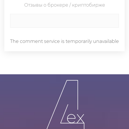
Отзывы о брокере / криптобирже
The comment service is temporarily unavailable