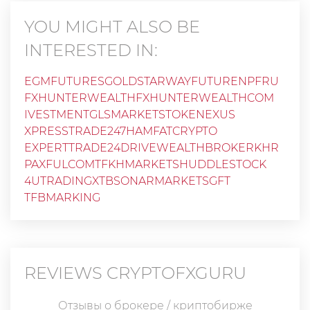
YOU MIGHT ALSO BE
INTERESTED IN:
EGMFUTURES
GOLDSTARWAY
FUTURENPFRU
FXHUNTERWEALTHFXHUNTERWEALTHCOM
IVESTMENT
GLSMARKETS
TOKENEXUS
XPRESSTRADE247
HAMFATCRYPTO
EXPERTTRADE24
DRIVEWEALTH
BROKERKHR
PAXFULCOM
TFKHMARKETS
HUDDLESTOCK
4UTRADING
XTB
SONARMARKETS
GFT
TFBMARKING
REVIEWS
CRYPTOFXGURU
Отзывы о брокере / криптобирже