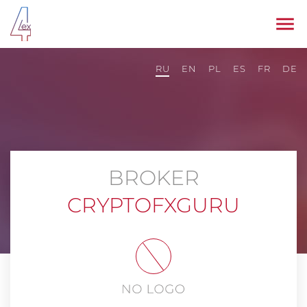
RU
EN
PL
ES
FR
DE
BROKER
CRYPTOFXGURU