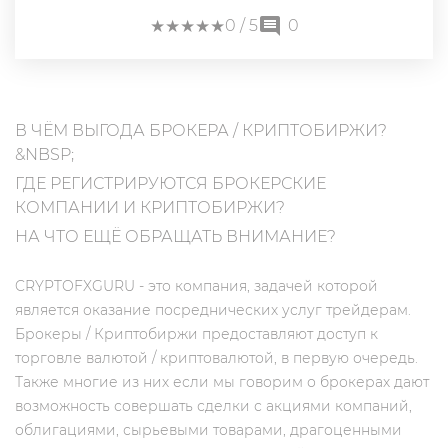
★
★
★
★
★
★
★
★
★
★
0
/ 5
0
В ЧЁМ ВЫГОДА БРОКЕРА / КРИПТОБИРЖИ?
&NBSP;
ГДЕ РЕГИСТРИРУЮТСЯ БРОКЕРСКИЕ
КОМПАНИИ И КРИПТОБИРЖИ?
НА ЧТО ЕЩЁ ОБРАЩАТЬ ВНИМАНИЕ?
CRYPTOFXGURU - это компания, задачей которой
является оказание посреднических услуг трейдерам.
Брокеры / Криптобиржи предоставляют доступ к
торговле валютой / криптовалютой, в первую очередь.
Также многие из них если мы говорим о брокерах дают
возможность совершать сделки с акциями компаний,
облигациями, сырьевыми товарами, драгоценными