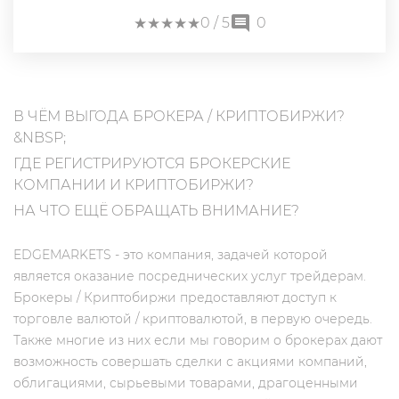
★
★
★
★
★
★
★
★
★
★
0
/ 5
0
В ЧЁМ ВЫГОДА БРОКЕРА / КРИПТОБИРЖИ?
&NBSP;
ГДЕ РЕГИСТРИРУЮТСЯ БРОКЕРСКИЕ
КОМПАНИИ И КРИПТОБИРЖИ?
НА ЧТО ЕЩЁ ОБРАЩАТЬ ВНИМАНИЕ?
EDGEMARKETS - это компания, задачей которой
является оказание посреднических услуг трейдерам.
Брокеры / Криптобиржи предоставляют доступ к
торговле валютой / криптовалютой, в первую очередь.
Также многие из них если мы говорим о брокерах дают
возможность совершать сделки с акциями компаний,
облигациями, сырьевыми товарами, драгоценными