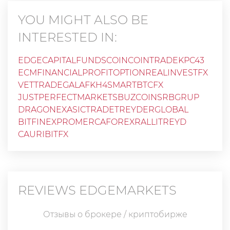
YOU MIGHT ALSO BE
INTERESTED IN:
EDGECAPITALFUNDS
COINCOINTRADE
KPC43
ECMFINANCIAL
PROFITOPTION
REALINVESTFX
VETTRADE
GALAFKH4
SMARTBTCFX
JUSTPERFECTMARKETS
BUZCOIN
SRBGRUP
DRAGONEX
ASICTRADE
TREYDERGLOBAL
BITFINEXPRO
MERCAFOREX
RALLITREYD
CAURI
BITFX
REVIEWS
EDGEMARKETS
Отзывы о брокере / криптобирже