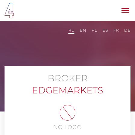
RU
EN
PL
ES
FR
DE
BROKER
EDGEMARKETS