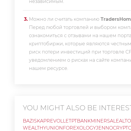
независимым.
3
.
Можно ли считать компанию
TradersHom
Перед любой торговлей и выбором комп
ознакомиться с отзывами на нашем портал
криптобиржи, которые являются честными
риск потери инвестиций при торговле CF
уведомлением о рисках на сайте компан
нашем ресурсе.
YOU MIGHT ALSO BE INTEREST
BAZISKAP
REVOLLET
PTBANK
MINERSALE
ALT
WEALTHYUNION
FOREXOLOGY
JENNOCRYPT