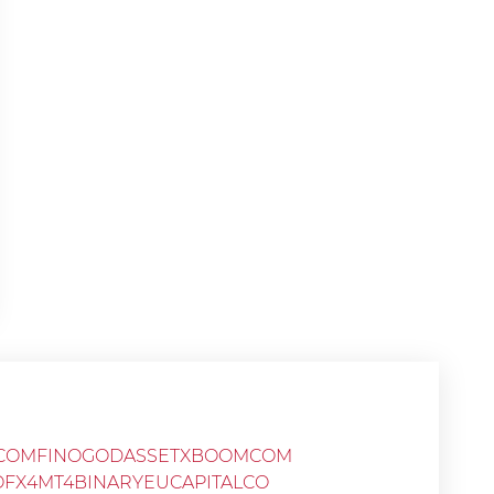
COM
FINOGO
DASSETX
BOOMCOM
OFX
4MT4BINARY
EUCAPITALCO