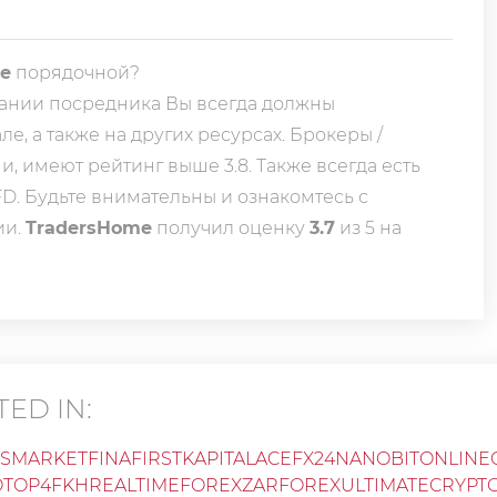
e
порядочной?
ании посредника Вы всегда должны
е, а также на других ресурсах. Брокеры /
, имеют рейтинг выше 3.8. Также всегда еcть
D. Будьте внимательны и ознакомтесь с
ии.
TradersHome
получил оценку
3.7
из 5 на
ED IN:
OSMARKET
FINAFIRSTKAPITAL
ACEFX24
NANOBITONLINE
O
TOP4FKH
REALTIMEFOREX
ZARFOREX
ULTIMATECRYPT