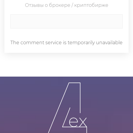
Отзывы о брокере / криптобирже
The comment service is temporarily unavailable