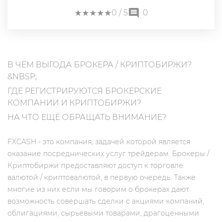
★
★
★
★
★
★
★
★
★
★
0
/ 5
0
В ЧЁМ ВЫГОДА БРОКЕРА / КРИПТОБИРЖИ?
&NBSP;
ГДЕ РЕГИСТРИРУЮТСЯ БРОКЕРСКИЕ
КОМПАНИИ И КРИПТОБИРЖИ?
НА ЧТО ЕЩЁ ОБРАЩАТЬ ВНИМАНИЕ?
FXCASH - это компания, задачей которой является
оказание посреднических услуг трейдерам. Брокеры /
Криптобиржи предоставляют доступ к торговле
валютой / криптовалютой, в первую очередь. Также
многие из них если мы говорим о брокерах дают
возможность совершать сделки с акциями компаний,
облигациями, сырьевыми товарами, драгоценными