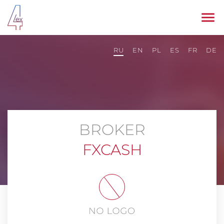
RU
EN
PL
ES
FR
DE
BROKER
FXCASH