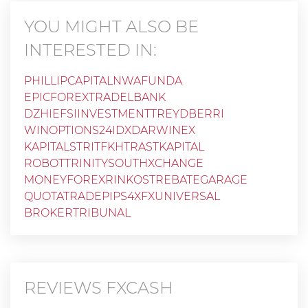
YOU MIGHT ALSO BE
INTERESTED IN:
PHILLIPCAPITAL
NWAFUNDA
EPICFOREXTRADE
LBANK
DZHIEFSIINVESTMENT
TREYDBERRI
WINOPTIONS
24IDX
DARWINEX
KAPITALSTRITFKH
TRASTKAPITAL
ROBOTTRINITY
SOUTHXCHANGE
MONEYFOREX
RINKOST
REBATEGARAGE
QUOTATRADE
PIPS4X
FXUNIVERSAL
BROKERTRIBUNAL
REVIEWS
FXCASH