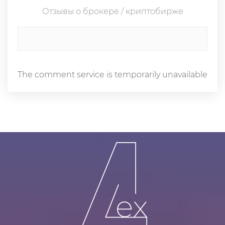
Отзывы о брокере / криптобирже
The comment service is temporarily unavailable