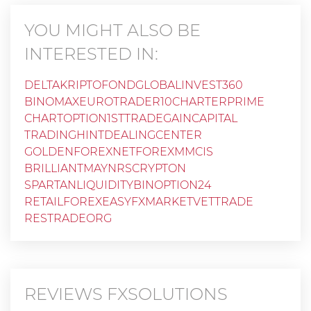
YOU MIGHT ALSO BE
INTERESTED IN:
DELTAKRIPTOFOND
GLOBALINVEST360
BINOMAX
EUROTRADER10
CHARTERPRIME
CHARTOPTION
1STTRADE
GAINCAPITAL
TRADINGHINT
DEALINGCENTER
GOLDENFOREXNET
FOREXMMCIS
BRILLIANTMAYNRS
CRYPTON
SPARTANLIQUIDITY
BINOPTION24
RETAILFOREX
EASYFXMARKET
VETTRADE
RESTRADEORG
REVIEWS
FXSOLUTIONS