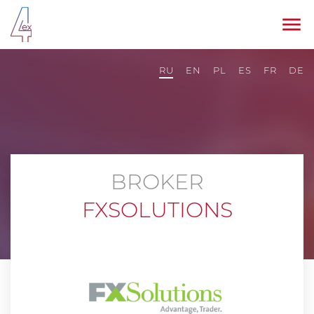
RU
EN
PL
ES
FR
DE
BROKER
FXSOLUTIONS