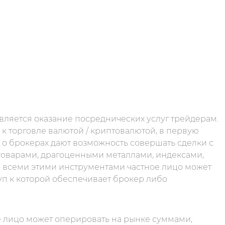
является оказание посреднических услуг трейдерам.
к торговле валютой / криптовалютой, в первую
 о брокерах дают возможность совершать сделки с
оварами, драгоценными металлами, индексами,
о всеми этими инструментами частное лицо может
уп к которой обеспечивает брокер либо
ое лицо может оперировать на рынке суммами,