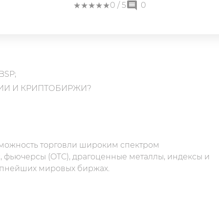
★
★
★
★
★
★
★
★
★
★
0
/ 5
0
BSP;
ИИ И КРИПТОБИРЖИ?
озможность торговли широким спектром
 фьючерсы (OTC), драгоценные металлы, индексы и
рупнейших мировых биржах.