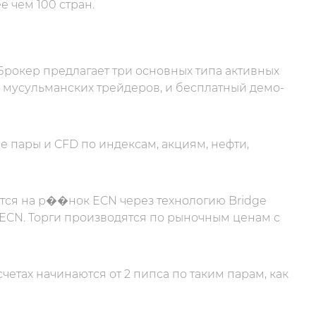
е чем 100 стран.
Брокер предлагает три основных типа активных
я мусульманских трейдеров, и бесплатный демо-
 пары и CFD по индексам, акциям, нефти,
тся на р��нок ECN через технологию Bridge
с ECN. Торги производятся по рыночным ценам с
етах начинаются от 2 пипса по таким парам, как