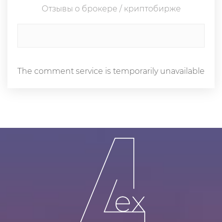
Отзывы о брокере / криптобирже
The comment service is temporarily unavailable