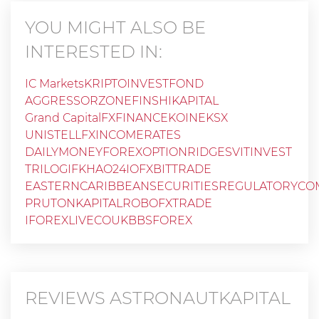
YOU MIGHT ALSO BE
INTERESTED IN:
IC Markets
KRIPTOINVESTFOND
AGGRESSORZONE
FINSHIKAPITAL
Grand Capital
FXFINANCE
KOINEKSX
UNISTELLFX
INCOMERATES
DAILYMONEYFOREX
OPTIONRIDGE
SVITINVEST
TRILOGIFKH
AO24IO
FXBITTRADE
EASTERNCARIBBEANSECURITIESREGULATORYCO
PRUTONKAPITAL
ROBOFXTRADE
IFOREXLIVECOUK
BBSFOREX
REVIEWS
ASTRONAUTKAPITAL