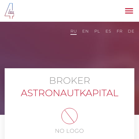
RU
EN
PL
ES
FR
DE
BROKER
ASTRONAUTKAPITAL