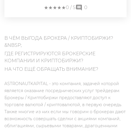
★
★
★
★
★
★
★
★
★
★
0
/ 5
0
В ЧЁМ ВЫГОДА БРОКЕРА / КРИПТОБИРЖИ?
&NBSP;
ГДЕ РЕГИСТРИРУЮТСЯ БРОКЕРСКИЕ
КОМПАНИИ И КРИПТОБИРЖИ?
НА ЧТО ЕЩЁ ОБРАЩАТЬ ВНИМАНИЕ?
ASTRONAUTKAPITAL - это компания, задачей которой
является оказание посреднических услуг трейдерам.
Брокеры / Криптобиржи предоставляют доступ к
торговле валютой / криптовалютой, в первую очередь.
Также многие из них если мы говорим о брокерах дают
возможность совершать сделки с акциями компаний,
облигациями, сырьевыми товарами, драгоценными