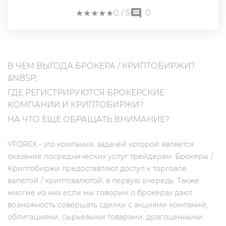
★
★
★
★
★
★
★
★
★
★
0
/ 5
0
В ЧЁМ ВЫГОДА БРОКЕРА / КРИПТОБИРЖИ?
&NBSP;
ГДЕ РЕГИСТРИРУЮТСЯ БРОКЕРСКИЕ
КОМПАНИИ И КРИПТОБИРЖИ?
НА ЧТО ЕЩЁ ОБРАЩАТЬ ВНИМАНИЕ?
YFOREX - это компания, задачей которой является
оказание посреднических услуг трейдерам. Брокеры /
Криптобиржи предоставляют доступ к торговле
валютой / криптовалютой, в первую очередь. Также
многие из них если мы говорим о брокерах дают
возможность совершать сделки с акциями компаний,
облигациями, сырьевыми товарами, драгоценными