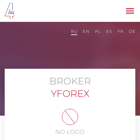
RU
EN
PL
ES
FR
DE
BROKER
YFOREX