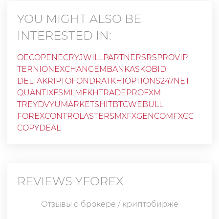
YOU MIGHT ALSO BE
INTERESTED IN:
OECOPENECRY
JWILLPARTNERS
RSPROVIP
TERNIONEXCHANGE
MBANK
ASKOBID
DELTAKRIPTOFOND
RATKHI
OPTIONS247NET
QUANTIXFS
MLMFKH
TRADEPROFXM
TREYDVYUMARKETS
HITBTC
WEBULL
FOREXCONTROL
ASTERSMX
FXGENCOM
FXCC
COPYDEAL
REVIEWS
YFOREX
Отзывы о брокере / криптобирже