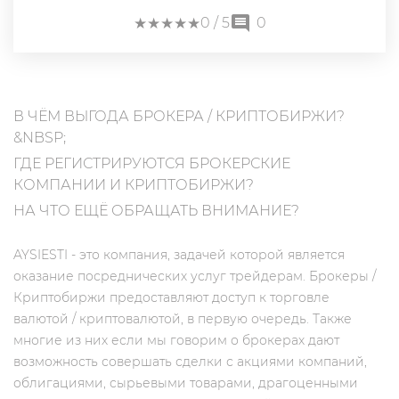
★
★
★
★
★
★
★
★
★
★
0
/ 5
0
В ЧЁМ ВЫГОДА БРОКЕРА / КРИПТОБИРЖИ?
&NBSP;
ГДЕ РЕГИСТРИРУЮТСЯ БРОКЕРСКИЕ
КОМПАНИИ И КРИПТОБИРЖИ?
НА ЧТО ЕЩЁ ОБРАЩАТЬ ВНИМАНИЕ?
AYSIESTI - это компания, задачей которой является
оказание посреднических услуг трейдерам. Брокеры /
Криптобиржи предоставляют доступ к торговле
валютой / криптовалютой, в первую очередь. Также
многие из них если мы говорим о брокерах дают
возможность совершать сделки с акциями компаний,
облигациями, сырьевыми товарами, драгоценными