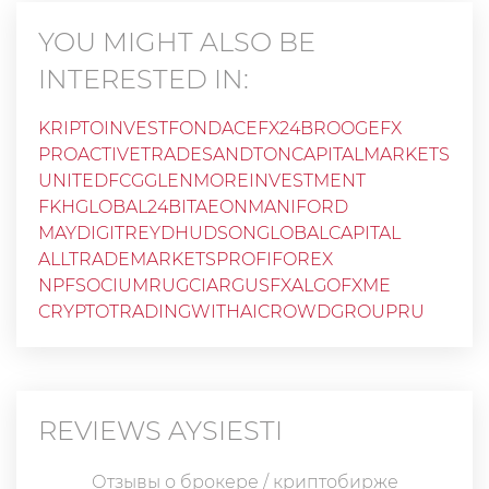
YOU MIGHT ALSO BE
INTERESTED IN:
KRIPTOINVESTFOND
ACEFX24
BROOGEFX
PROACTIVETRADE
SANDTONCAPITALMARKETS
UNITEDFCG
GLENMOREINVESTMENT
FKHGLOBAL24
BITAEON
MANIFORD
MAYDIGITREYD
HUDSONGLOBALCAPITAL
ALLTRADEMARKETS
PROFIFOREX
NPFSOCIUMRU
GCI
ARGUSFX
ALGOFXME
CRYPTOTRADINGWITHAI
CROWDGROUPRU
REVIEWS
AYSIESTI
Отзывы о брокере / криптобирже