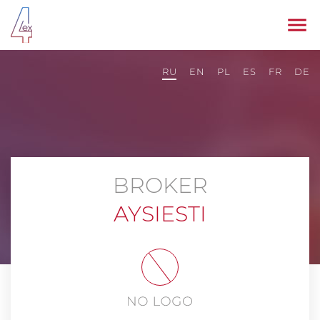
RU
EN
PL
ES
FR
DE
BROKER
AYSIESTI