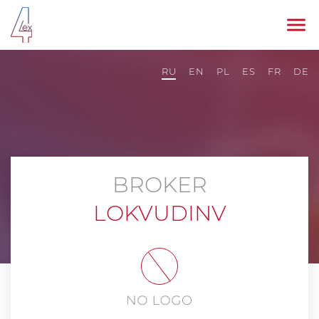
RU
EN
PL
ES
FR
DE
BROKER
LOKVUDINV