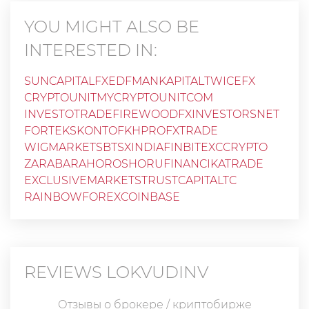
YOU MIGHT ALSO BE
INTERESTED IN:
SUNCAPITALFX
EDFMANKAPITAL
TWICEFX
CRYPTOUNITMYCRYPTOUNITCOM
INVESTOTRADE
FIREWOODFX
INVESTORSNET
FORTEKS
KONTOFKH
PROFXTRADE
WIGMARKETS
BTSXINDIA
FINBITEX
CCRYPTO
ZARABARAHOROSHORU
FINANCIKATRADE
EXCLUSIVEMARKETS
TRUSTCAPITALTC
RAINBOWFOREX
COINBASE
REVIEWS
LOKVUDINV
Отзывы о брокере / криптобирже