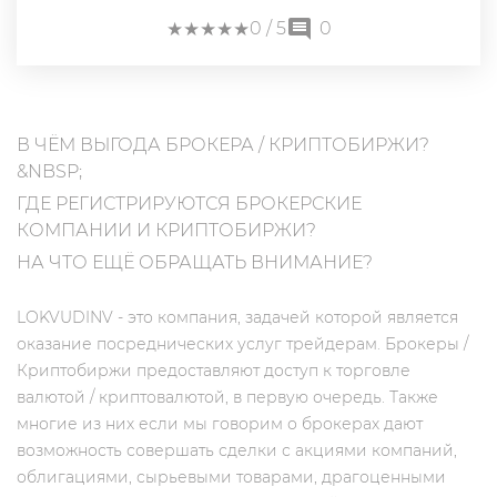
★
★
★
★
★
★
★
★
★
★
0
/ 5
0
В ЧЁМ ВЫГОДА БРОКЕРА / КРИПТОБИРЖИ?
&NBSP;
ГДЕ РЕГИСТРИРУЮТСЯ БРОКЕРСКИЕ
КОМПАНИИ И КРИПТОБИРЖИ?
НА ЧТО ЕЩЁ ОБРАЩАТЬ ВНИМАНИЕ?
LOKVUDINV - это компания, задачей которой является
оказание посреднических услуг трейдерам. Брокеры /
Криптобиржи предоставляют доступ к торговле
валютой / криптовалютой, в первую очередь. Также
многие из них если мы говорим о брокерах дают
возможность совершать сделки с акциями компаний,
облигациями, сырьевыми товарами, драгоценными