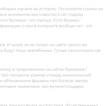
обиржи изучите её историю. Посмотрите ссылки на
ов в экономических новостях 5 лет подряд
го брокера – это хорошо. Если брокер /
информации о нём в интернете вообще нет – это
. И читать их не только на сайте самого же
ка будут лишь хвалебными. Лучше просмотреть как
тику в предложениях на сайтах брокеров /
 про проценты, размер спреда, минимальный
и обтекаемыми фразами про богатое завтра,
онятными терминами про мультиплощадки,
дами, финансовыми институтами, общественными