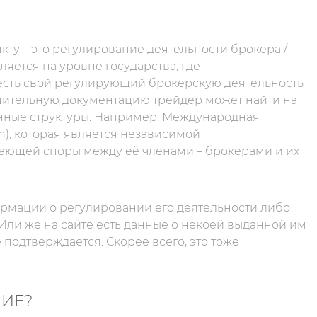
ту – это регулирование деятельности брокера /
яется на уровне государства, где
 есть свой регулирующий брокерскую деятельность
решительную документацию трейдер может найти на
венные структуры. Например, Международная
n), которая является независимой
ающей споры между её членами – брокерами и их
ормации о регулировании его деятельности либо
Или же на сайте есть данные о некоей выданной им
подтверждается. Скорее всего, это тоже
НИЕ?