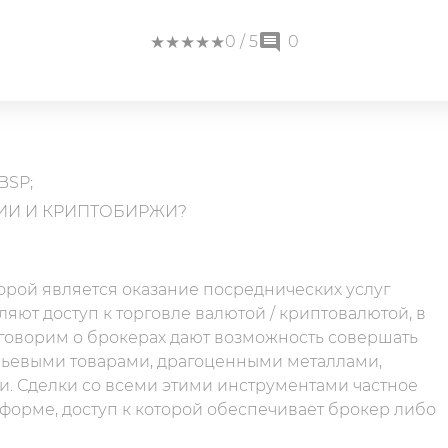
★
★
★
★
★
★
★
★
★
★
0
/ 5
0
BSP;
ИИ И КРИПТОБИРЖИ?
орой является оказание посреднических услуг
яют доступ к торговле валютой / криптовалютой, в
 говорим о брокерах дают возможность совершать
рьевыми товарами, драгоценными металлами,
и. Сделки со всеми этими инструментами частное
тформе, доступ к которой обеспечивает брокер либо