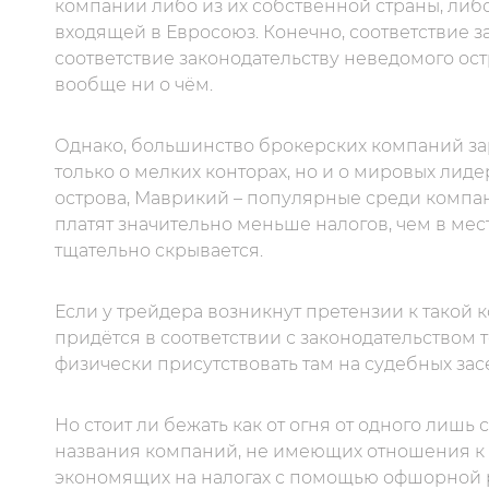
компании либо из их собственной страны, либ
входящей в Евросоюз. Конечно, соответствие з
соответствие законодательству неведомого ос
вообще ни о чём.
Однако, большинство брокерских компаний за
только о мелких конторах, но и о мировых лид
острова, Маврикий – популярные среди компа
платят значительно меньше налогов, чем в мес
тщательно скрывается.
Если у трейдера возникнут претензии к такой к
придётся в соответствии с законодательством 
физически присутствовать там на судебных зас
Но стоит ли бежать как от огня от одного лишь
названия компаний, не имеющих отношения к б
экономящих на налогах с помощью офшорной регис