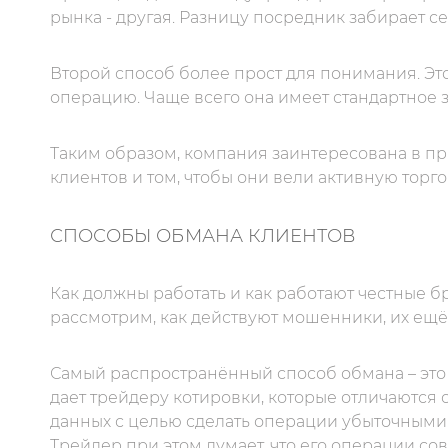
рынка - другая. Разницу посредник забирает се
Второй способ более прост для понимания. Э
операцию. Чаще всего она имеет стандартное з
Таким образом, компания заинтересована в п
клиентов и том, чтобы они вели активную торг
СПОСОБЫ ОБМАНА КЛИЕНТОВ
Как должны работать и как работают честные б
рассмотрим, как действуют мошенники, их ещё
Самый распространённый способ обмана – это
дает трейдеру котировки, которые отличаются
данных с целью сделать операции убыточными.
Трейдер при этом думает, что его операции со