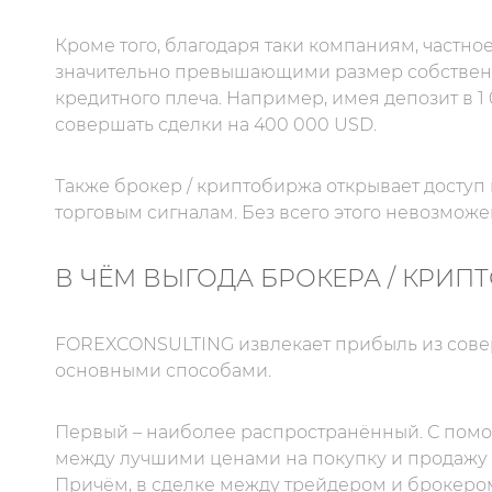
Кроме того, благодаря таки компаниям, частн
значительно превышающими размер собственн
кредитного плеча. Например, имея депозит в 1
совершать сделки на 400 000 USD.
Также брокер / криптобиржа открывает доступ
торговым сигналам. Без всего этого невозмож
В ЧЁМ ВЫГОДА БРОКЕРА / КРИП
FOREXCONSULTING извлекает прибыль из совер
основными способами.
Первый – наиболее распространённый. С помо
между лучшими ценами на покупку и продажу 
Причём, в сделке между трейдером и брокеро