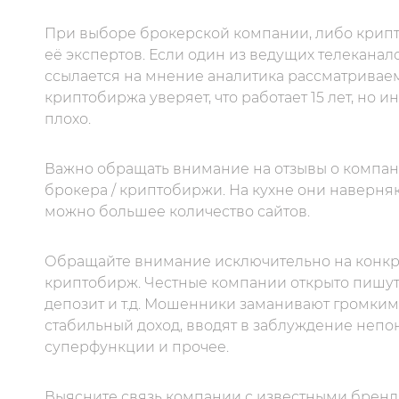
При выборе брокерской компании, либо крипт
её экспертов. Если один из ведущих телеканал
ссылается на мнение аналитика рассматриваемо
криптобиржа уверяет, что работает 15 лет, но 
плохо.
Важно обращать внимание на отзывы о компании
брокера / криптобиржи. На кухне они наверня
можно большее количество сайтов.
Обращайте внимание исключительно на конкре
криптобирж. Честные компании открыто пишут
депозит и т.д. Мошенники заманивают громким
стабильный доход, вводят в заблуждение неп
суперфункции и прочее.
Выясните связь компании с известными брен