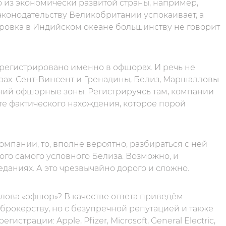
о из экономически развитой страны, например,
аконодательству Великобритании успокаивает, а
тровка в Индийском океане большинству не говорит
регистрировано именно в офшорах. И речь не
ерах. Сент-Винсент и Гренадины, Белиз, Маршалловы
ний офшорные зоны. Регистрируясь там, компании
те фактического нахождения, которое порой
омпании, то, вполне вероятно, разбираться с ней
того самого условного Белиза. Возможно, и
еданиях. А это чрезвычайно дорого и сложно.
 слова «офшор»? В качестве ответа приведём
рокерству, но c безупречной репутацией и также
трации: Apple, Pfizer, Microsoft, General Electric,