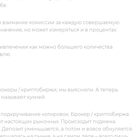
бе.
то взимание комиссии за каждую совершаемую
начение, но может измеряться и в процентах.
ривлечении как можно большего количества
овлю.
рокеры / криптобиржи, мы выяснили. А теперь
 называют кухней.
 подкручивание котировок. Брокер / криптобиржа
 от настоящих рыночных. Происходит подмена
 Депозит уменьшается, а потом и вовсе обнуляется.
вершались на рынке, а на самом деле – всего лишь