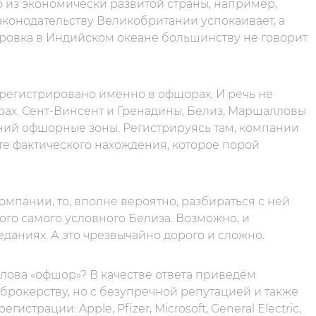
о из экономически развитой страны, например,
аконодательству Великобритании успокаивает, а
тровка в Индийском океане большинству не говорит
регистрировано именно в офшорах. И речь не
ерах. Сент-Винсент и Гренадины, Белиз, Маршалловы
ний офшорные зоны. Регистрируясь там, компании
те фактического нахождения, которое порой
омпании, то, вполне вероятно, разбираться с ней
того самого условного Белиза. Возможно, и
еданиях. А это чрезвычайно дорого и сложно.
 слова «офшор»? В качестве ответа приведём
рокерству, но c безупречной репутацией и также
трации: Apple, Pfizer, Microsoft, General Electric,