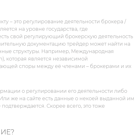
ту – это регулирование деятельности брокера /
яется на уровне государства, где
 есть свой регулирующий брокерскую деятельность
решительную документацию трейдер может найти на
венные структуры. Например, Международная
n), которая является независимой
ающей споры между её членами – брокерами и их
ормации о регулировании его деятельности либо
Или же на сайте есть данные о некоей выданной им
подтверждается. Скорее всего, это тоже
НИЕ?