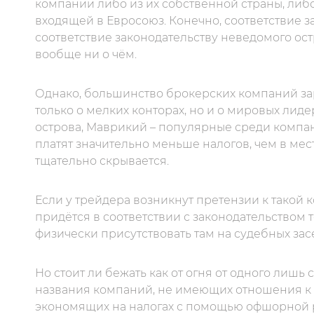
компании либо из их собственной страны, либ
входящей в Евросоюз. Конечно, соответствие з
соответствие законодательству неведомого ос
вообще ни о чём.
Однако, большинство брокерских компаний за
только о мелких конторах, но и о мировых лид
острова, Маврикий – популярные среди компа
платят значительно меньше налогов, чем в мес
тщательно скрывается.
Если у трейдера возникнут претензии к такой к
придётся в соответствии с законодательством 
физически присутствовать там на судебных зас
Но стоит ли бежать как от огня от одного лишь
названия компаний, не имеющих отношения к б
экономящих на налогах с помощью офшорной регис