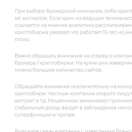
При выборе брокерской компании, либо крипт
её экспертов. Если один из ведущих телеканал
ссылается на мнение аналитика рассматриваемо
криптобиржа уверяет, что работает 15 лет, но 
плохо.
Важно обращать внимание на отзывы о компании
брокера / криптобиржи. На кухне они наверня
можно большее количество сайтов.
Обращайте внимание исключительно на конкре
криптобирж. Честные компании открыто пишут
депозит и т.д. Мошенники заманивают громким
стабильный доход, вводят в заблуждение неп
суперфункции и прочее.
Выясните связь компании с известными брен