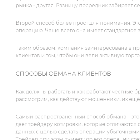
рынка - другая. Разницу посредник забирает се
Второй способ более прост для понимания. Э
операцию. Чаще всего она имеет стандартное з
Таким образом, компания заинтересована в п
клиентов и том, чтобы они вели активную торг
СПОСОБЫ ОБМАНА КЛИЕНТОВ
Как должны работать и как работают честные б
рассмотрим, как действуют мошенники, их ещё
Самый распространённый способ обмана – это
дает трейдеру котировки, которые отличаются
данных с целью сделать операции убыточными.
Трейдер при этом думает, что его операции со