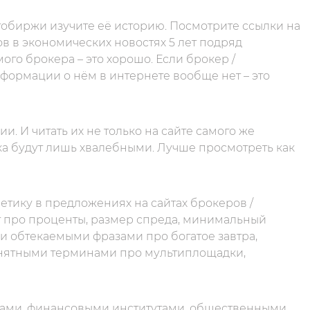
обиржи изучите её историю. Посмотрите ссылки на
ов в экономических новостях 5 лет подряд
го брокера – это хорошо. Если брокер /
информации о нём в интернете вообще нет – это
. И читать их не только на сайте самого же
ка будут лишь хвалебными. Лучше просмотреть как
тику в предложениях на сайтах брокеров /
 про проценты, размер спреда, минимальный
и обтекаемыми фразами про богатое завтра,
онятными терминами про мультиплощадки,
дами, финансовыми институтами, общественными