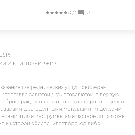
★
★
★
★
★
★
★
★
★
★
0
/ 5
0
BSP;
ИИ И КРИПТОБИРЖИ?
 оказание посреднических услуг трейдерам.
к торговле валютой / криптовалютой, в первую
 о брокерах дают возможность совершать сделки с
оварами, драгоценными металлами, индексами,
о всеми этими инструментами частное лицо может
уп к которой обеспечивает брокер либо