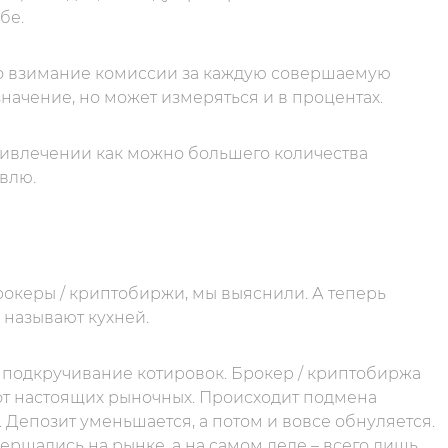
бе.
то взимание комиссии за каждую совершаемую
начение, но может измеряться и в процентах.
ривлечении как можно большего количества
овлю.
рокеры / криптобиржи, мы выяснили. А теперь
 называют кухней.
 подкручивание котировок. Брокер / криптобиржа
 от настоящих рыночных. Происходит подмена
 Депозит уменьшается, а потом и вовсе обнуляется.
вершались на рынке, а на самом деле – всего лишь