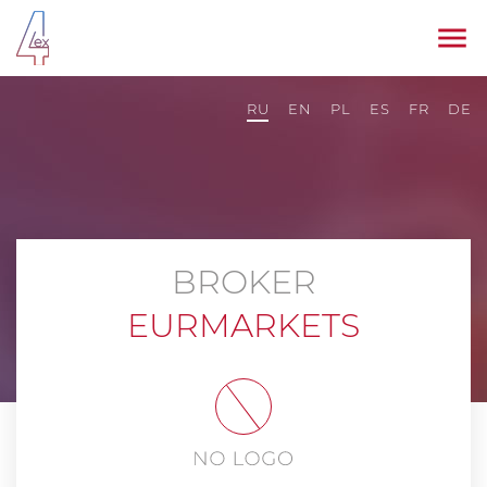
RU
EN
PL
ES
FR
DE
BROKER
EURMARKETS