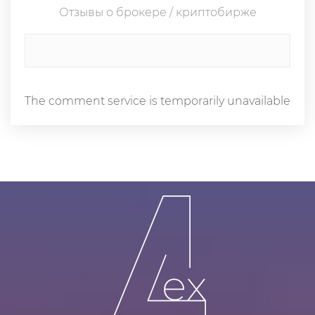
Отзывы о брокере / криптобирже
The comment service is temporarily unavailable