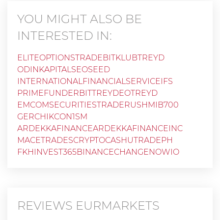
YOU MIGHT ALSO BE
INTERESTED IN:
ELITEOPTIONSTRADE
BITKLUBTREYD
ODINKAPITAL
SEOSEED
INTERNATIONALFINANCIALSERVICEIFS
PRIMEFUNDER
BITTREYD
EOTREYD
EMCOMSECURITIES
TRADERUSH
MIB700
GERCHIKCO
N1SM
ARDEKKAFINANCEARDEKKAFINANCEINC
MACETRADES
CRYPTOCASH
UTRADEPH
FKHINVEST365
BINANCE
CHANGENOWIO
REVIEWS
EURMARKETS