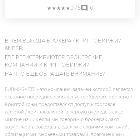
★
★
★
★
★
★
★
★
★
★
0
/ 5
0
В ЧЁМ ВЫГОДА БРОКЕРА / КРИПТОБИРЖИ?
&NBSP;
ГДЕ РЕГИСТРИРУЮТСЯ БРОКЕРСКИЕ
КОМПАНИИ И КРИПТОБИРЖИ?
НА ЧТО ЕЩЁ ОБРАЩАТЬ ВНИМАНИЕ?
EURMARKETS - это компания, задачей которой является
оказание посреднических услуг трейдерам. Брокеры /
Криптобиржи предоставляют доступ к торговле
валютой / криптовалютой, в первую очередь. Также
многие из них если мы говорим о брокерах дают
возможность совершать сделки с акциями компаний,
облигациями, сырьевыми товарами, драгоценными