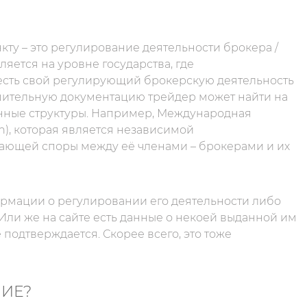
ту – это регулирование деятельности брокера /
яется на уровне государства, где
 есть свой регулирующий брокерскую деятельность
решительную документацию трейдер может найти на
венные структуры. Например, Международная
n), которая является независимой
ающей споры между её членами – брокерами и их
ормации о регулировании его деятельности либо
Или же на сайте есть данные о некоей выданной им
подтверждается. Скорее всего, это тоже
НИЕ?