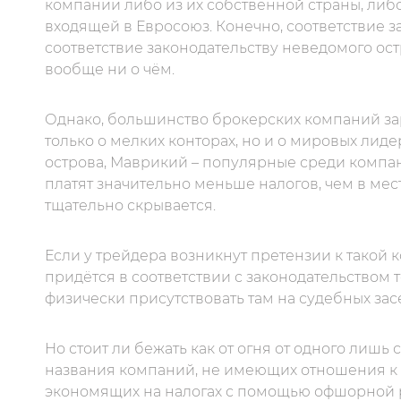
компании либо из их собственной страны, либ
входящей в Евросоюз. Конечно, соответствие з
соответствие законодательству неведомого ос
вообще ни о чём.
Однако, большинство брокерских компаний за
только о мелких конторах, но и о мировых лид
острова, Маврикий – популярные среди компа
платят значительно меньше налогов, чем в мес
тщательно скрывается.
Если у трейдера возникнут претензии к такой к
придётся в соответствии с законодательством 
физически присутствовать там на судебных зас
Но стоит ли бежать как от огня от одного лишь
названия компаний, не имеющих отношения к б
экономящих на налогах с помощью офшорной регис