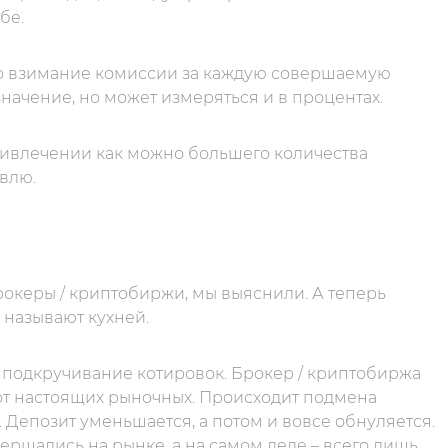
бе.
то взимание комиссии за каждую совершаемую
начение, но может измеряться и в процентах.
ривлечении как можно большего количества
овлю.
рокеры / криптобиржи, мы выяснили. А теперь
 называют кухней.
 подкручивание котировок. Брокер / криптобиржа
 от настоящих рыночных. Происходит подмена
 Депозит уменьшается, а потом и вовсе обнуляется.
вершались на рынке, а на самом деле – всего лишь