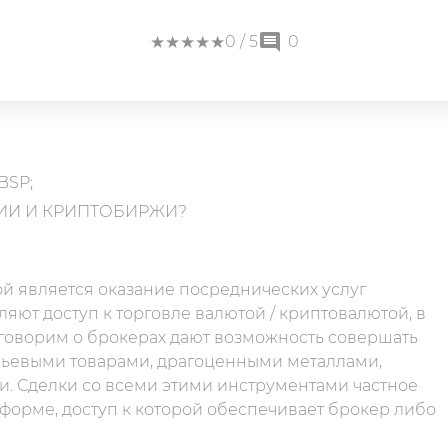
★
★
★
★
★
★
★
★
★
★
0
/ 5
0
BSP;
ИИ И КРИПТОБИРЖИ?
ой является оказание посреднических услуг
яют доступ к торговле валютой / криптовалютой, в
 говорим о брокерах дают возможность совершать
рьевыми товарами, драгоценными металлами,
и. Сделки со всеми этими инструментами частное
тформе, доступ к которой обеспечивает брокер либо