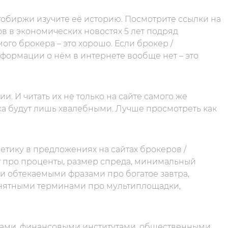
обиржи изучите её историю. Посмотрите ссылки на
ов в экономических новостях 5 лет подряд
го брокера – это хорошо. Если брокер /
информации о нём в интернете вообще нет – это
. И читать их не только на сайте самого же
ка будут лишь хвалебными. Лучше просмотреть как
тику в предложениях на сайтах брокеров /
 про проценты, размер спреда, минимальный
и обтекаемыми фразами про богатое завтра,
онятными терминами про мультиплощадки,
дами, финансовыми институтами, общественными