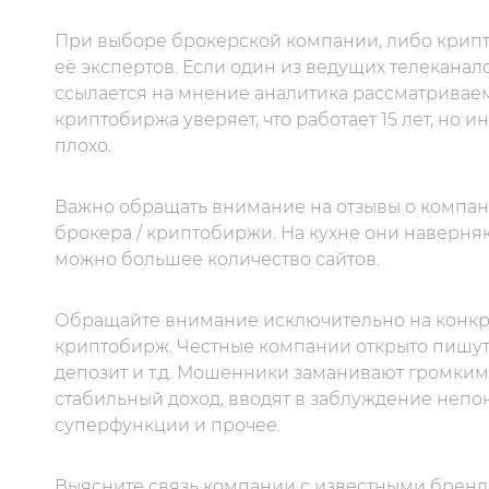
При выборе брокерской компании, либо крипт
её экспертов. Если один из ведущих телеканал
ссылается на мнение аналитика рассматриваемо
криптобиржа уверяет, что работает 15 лет, но 
плохо.
Важно обращать внимание на отзывы о компании
брокера / криптобиржи. На кухне они наверня
можно большее количество сайтов.
Обращайте внимание исключительно на конкре
криптобирж. Честные компании открыто пишут
депозит и т.д. Мошенники заманивают громким
стабильный доход, вводят в заблуждение неп
суперфункции и прочее.
Выясните связь компании с известными брен