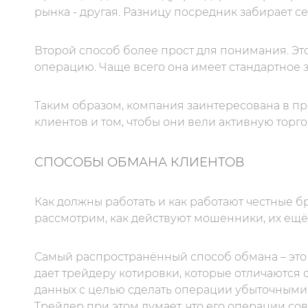
рынка - другая. Разницу посредник забирает се
Второй способ более прост для понимания. Э
операцию. Чаще всего она имеет стандартное з
Таким образом, компания заинтересована в п
клиентов и том, чтобы они вели активную торг
СПОСОБЫ ОБМАНА КЛИЕНТОВ
Как должны работать и как работают честные б
рассмотрим, как действуют мошенники, их ещё
Самый распространённый способ обмана – это
дает трейдеру котировки, которые отличаются
данных с целью сделать операции убыточными.
Трейдер при этом думает, что его операции со