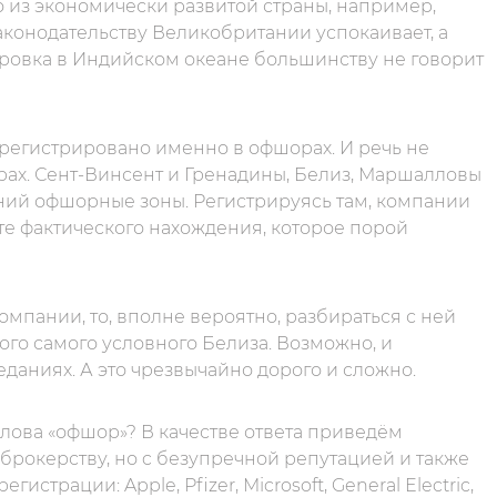
о из экономически развитой страны, например,
аконодательству Великобритании успокаивает, а
тровка в Индийском океане большинству не говорит
регистрировано именно в офшорах. И речь не
ерах. Сент-Винсент и Гренадины, Белиз, Маршалловы
ний офшорные зоны. Регистрируясь там, компании
те фактического нахождения, которое порой
омпании, то, вполне вероятно, разбираться с ней
того самого условного Белиза. Возможно, и
еданиях. А это чрезвычайно дорого и сложно.
 слова «офшор»? В качестве ответа приведём
рокерству, но c безупречной репутацией и также
трации: Apple, Pfizer, Microsoft, General Electric,