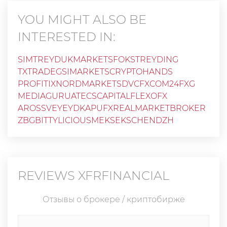
YOU MIGHT ALSO BE
INTERESTED IN:
SIMTREYD
UKMARKETS
FOKSTREYDING
TXTRADE
GSIMARKETS
CRYPTOHANDS
PROFITIX
NORDMARKETS
DVCFXCOM
24FXG
MEDIAGURU
ATECSCAPITAL
FLEXOFX
AROSSVEY
EYDKAP
UFX
REALMARKETBROKER
ZBG
BITTYLICIOUS
MEKSEKSCHENDZH
REVIEWS
XFRFINANCIAL
Отзывы о брокере / криптобирже