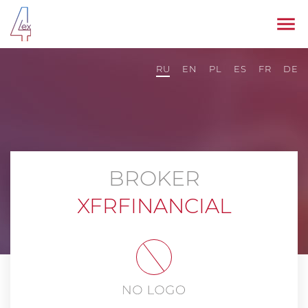
RU
EN
PL
ES
FR
DE
BROKER
XFRFINANCIAL