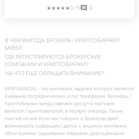
★
★
★
★
★
★
★
★
★
★
0
/ 5
0
В ЧЁМ ВЫГОДА БРОКЕРА / КРИПТОБИРЖИ?
&NBSP;
ГДЕ РЕГИСТРИРУЮТСЯ БРОКЕРСКИЕ
КОМПАНИИ И КРИПТОБИРЖИ?
НА ЧТО ЕЩЁ ОБРАЩАТЬ ВНИМАНИЕ?
XFRFINANCIAL - это компания, задачей которой является
оказание посреднических услуг трейдерам. Брокеры /
Криптобиржи предоставляют доступ к торговле
валютой / криптовалютой, в первую очередь. Также
многие из них если мы говорим о брокерах дают
возможность совершать сделки с акциями компаний,
облигациями, сырьевыми товарами, драгоценными