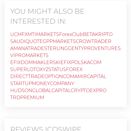
YOU MIGHT ALSO BE
INTERESTED IN:
UCMFX
MTIMARKETS
ForexClub
BETAKRIPTO
SAUDIQUOTE
GPPMARKETS
CROWTRADER
AMANATRADE
STERLINGGENT
YPROVENTURES
VIPROMARKETS
EFIXDOMMAKLERSKIEFIXPOLSKACOM
SUPERLOTOXYZ
STATUSFOREX
DIRECTTRADEOPTIONCOM
AMIRCAPITAL
STARTUPMONEYCOMPANY
HUDSONGLOBALCAPITAL
CRYPTOEXPRO
TRDPREMIUM
REVIEWS
ICOSWIPE