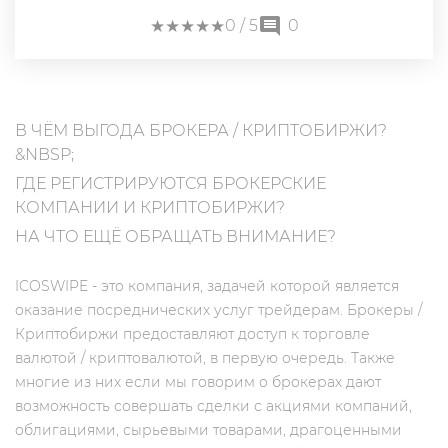
★
★
★
★
★
★
★
★
★
★
0
/ 5
0
В ЧЁМ ВЫГОДА БРОКЕРА / КРИПТОБИРЖИ?
&NBSP;
ГДЕ РЕГИСТРИРУЮТСЯ БРОКЕРСКИЕ
КОМПАНИИ И КРИПТОБИРЖИ?
НА ЧТО ЕЩЁ ОБРАЩАТЬ ВНИМАНИЕ?
ICOSWIPE - это компания, задачей которой является
оказание посреднических услуг трейдерам. Брокеры /
Криптобиржи предоставляют доступ к торговле
валютой / криптовалютой, в первую очередь. Также
многие из них если мы говорим о брокерах дают
возможность совершать сделки с акциями компаний,
облигациями, сырьевыми товарами, драгоценными