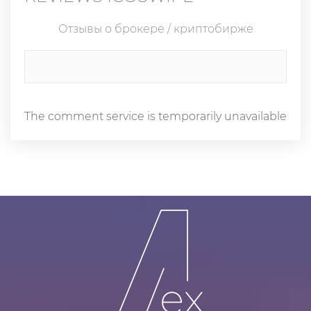
Отзывы о брокере / криптобирже
The comment service is temporarily unavailable