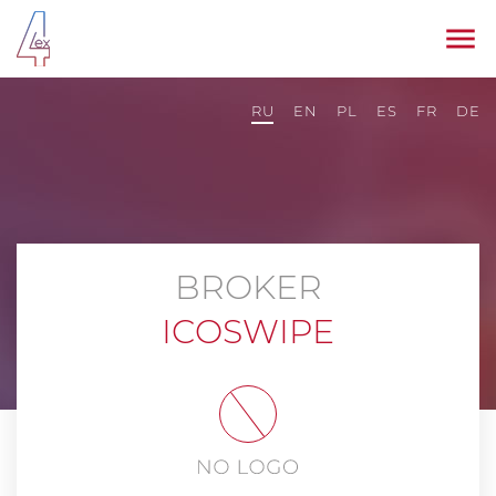
RU
EN
PL
ES
FR
DE
BROKER
ICOSWIPE