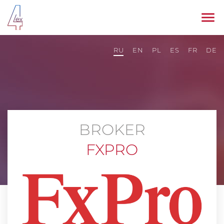
RU
EN
PL
ES
FR
DE
BROKER
FXPRO