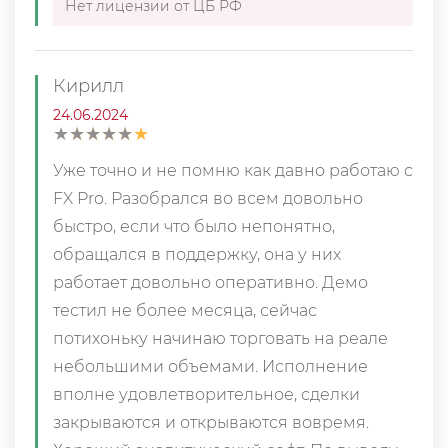
Нет лицензии от ЦБ РФ
Кирилл
24.06.2024
★
★
★
★
★
★
★
★
★
★
Уже точно и не помню как давно работаю с
FX Pro. Разобрался во всем довольно
быстро, если что было непонятно,
обращался в поддержку, она у них
работает довольно оперативно. Демо
тестил не более месяца, сейчас
потихоньку начинаю торговать на реале
небольшими объемами. Исполнение
вполне удовлетворительное, сделки
закрываются и открываются вовремя.