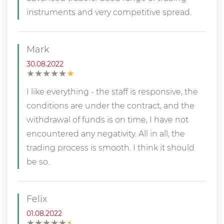
instruments and very competitive spread.
Mark
30.08.2022
★
★
★
★
★
★
★
★
★
★
I like everything - the staff is responsive, the
conditions are under the contract, and the
withdrawal of funds is on time, I have not
encountered any negativity. All in all, the
trading process is smooth. I think it should
be so.
Felix
01.08.2022
★
★
★
★
★
★
★
★
★
★