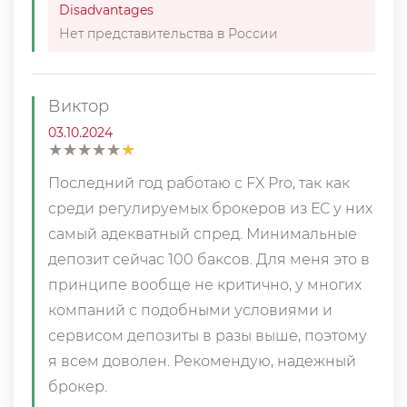
Disadvantages
Нет представительства в России
Виктор
03.10.2024
★
★
★
★
★
★
★
★
★
★
Последний год работаю с FX Pro, так как
среди регулируемых брокеров из ЕС у них
самый адекватный спред. Минимальные
депозит сейчас 100 баксов. Для меня это в
принципе вообще не критично, у многих
компаний с подобными условиями и
сервисом депозиты в разы выше, поэтому
я всем доволен. Рекомендую, надежный
брокер.