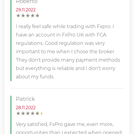
Roberto
29.11.2022
★
★
★
★
★
★
★
★
★
★
I really feel safe while trading with Fxpro. I
have an account in FxPro UK with FCA
regulations. Good regulation was very
important to me when I chose the broker.
They don't provide many payment methods
but everything is reliable and I don’t worry
about my funds.
Patrick
28.11.2022
★
★
★
★
★
★
★
★
★
★
Very satisfied, FxPro gave me, even more,
opportunities than I expected when opened