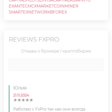
CAPITALPILOTS
DIVISACAPITALASIA
FXITG
EXANTE
CMCXMARKET
COINMINER
SMARTEXNETWORK
BFOREX
REVIEWS
FXPRO
Отзывы о брокере / криптобирже
Юлия
21.11.2024
★
★
★
★
★
★
★
★
★
★
Работаю с FxPro так как они всегда