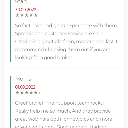
Stan
30.09.2022
★
★
★
★
★
★
★
★
★
★
So far I have had good experience with them.
Spreads and customer service are solid.
Ctrader is a great platform, modern and fast. I
recommend checking them out if you are
looking for a good broker.
Morris
01.09.2022
★
★
★
★
★
★
★
★
★
★
Great broker! Their support team rocks!
Really help me so much. And they provide
great webinars both for newbies and more
advanced traders. Good range of trading