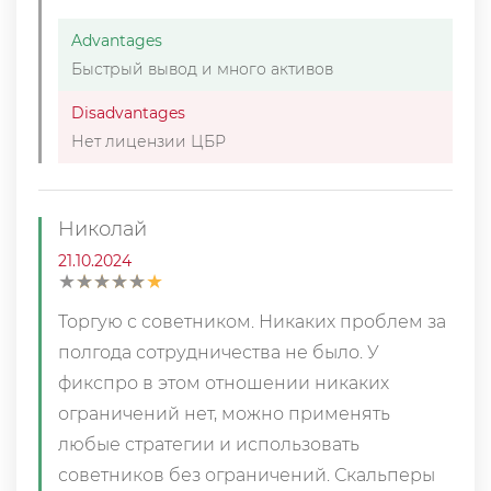
Advantages
Быстрый вывод и много активов
Disadvantages
Нет лицензии ЦБР
Николай
21.10.2024
★
★
★
★
★
★
★
★
★
★
Торгую с советником. Никаких проблем за
полгода сотрудничества не было. У
фикспро в этом отношении никаких
ограничений нет, можно применять
любые стратегии и использовать
советников без ограничений. Скальперы