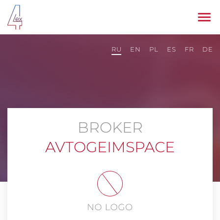
RU
EN
PL
ES
FR
DE
BROKER
AVTOGEIMSPACE