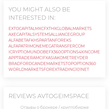
YOU MIGHT ALSO BE
INTERESTED IN:
EXTOCAPITAL
MXCFXTH
XGLOBALMARKETS
AXECAPITALSYSTEMS
ALLIANCEGROUP
ALFABETAFKH
SPARTANFOREKS
ALFAPATRIMONE
MEGATRANSFERCOM
ICRYPTIO
MUNDOBEFX
360OPTIONS
4XINCOME
APPTRADER
AMCIFXASIA
KOMETREYDER
BRADFORDCANDEMARKETS
TOPOPTION360
WORLDMARKETS
FOREXTRADING101NET
REVIEWS
AVTOGEIMSPACE
Отзывы о брокере / криптобирже