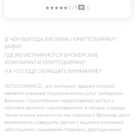
★
★
★
★
★
★
★
★
★
★
0
/ 5
0
В ЧЁМ ВЫГОДА БРОКЕРА / КРИПТОБИРЖИ?
&NBSP;
ГДЕ РЕГИСТРИРУЮТСЯ БРОКЕРСКИЕ
КОМПАНИИ И КРИПТОБИРЖИ?
НА ЧТО ЕЩЁ ОБРАЩАТЬ ВНИМАНИЕ?
AVTOGEIMSPACE - это компания, задачей которой
является оказание посреднических услуг трейдерам.
Брокеры / Криптобиржи предоставляют доступ к
торговле валютой / криптовалютой, в первую очередь.
Также многие из них если мы говорим о брокерах дают
возможность совершать сделки с акциями компаний,
облигациями, сырьевыми товарами, драгоценными