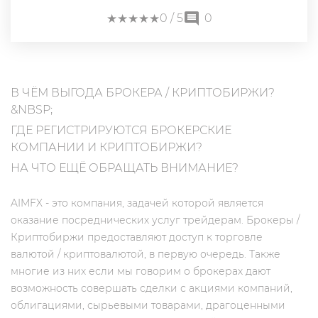
★
★
★
★
★
★
★
★
★
★
0
/ 5
0
В ЧЁМ ВЫГОДА БРОКЕРА / КРИПТОБИРЖИ?
&NBSP;
ГДЕ РЕГИСТРИРУЮТСЯ БРОКЕРСКИЕ
КОМПАНИИ И КРИПТОБИРЖИ?
НА ЧТО ЕЩЁ ОБРАЩАТЬ ВНИМАНИЕ?
AIMFX - это компания, задачей которой является
оказание посреднических услуг трейдерам. Брокеры /
Криптобиржи предоставляют доступ к торговле
валютой / криптовалютой, в первую очередь. Также
многие из них если мы говорим о брокерах дают
возможность совершать сделки с акциями компаний,
облигациями, сырьевыми товарами, драгоценными