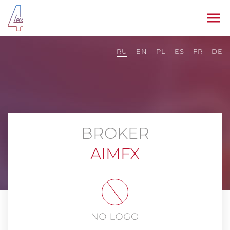
RU
EN
PL
ES
FR
DE
BROKER
AIMFX