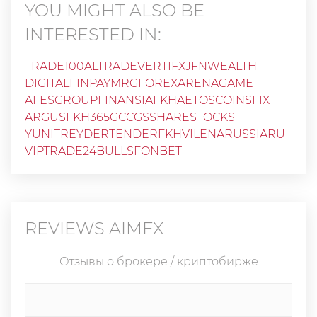
YOU MIGHT ALSO BE
INTERESTED IN:
TRADE100
ALTRADE
VERTIFX
JFNWEALTH
DIGITALFINPAY
MRGFOREX
ARENAGAME
AFESGROUP
FINANSIAFKH
AETOS
COINSFIX
ARGUSFKH
365GCC
GSSHARESTOCKS
YUNITREYDER
TENDERFKH
VILENARUSSIARU
VIPTRADE
24BULLS
FONBET
REVIEWS
AIMFX
Отзывы о брокере / криптобирже