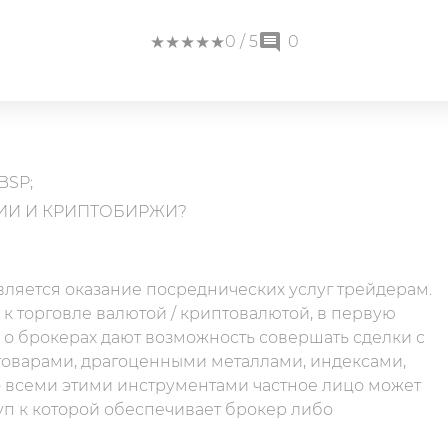
★
★
★
★
★
★
★
★
★
★
0
/ 5
0
BSP;
ИИ И КРИПТОБИРЖИ?
вляется оказание посреднических услуг трейдерам.
к торговле валютой / криптовалютой, в первую
 о брокерах дают возможность совершать сделки с
оварами, драгоценными металлами, индексами,
о всеми этими инструментами частное лицо может
уп к которой обеспечивает брокер либо