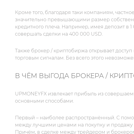
Кроме того, благодаря таки компаниям, частн
значительно превышающими размер собственн
кредитного плеча. Например, имея депозит в 1
совершать сделки на 400 000 USD.
Также брокер / криптобиржа открывает доступ
торговым сигналам. Без всего этого невозмож
В ЧЁМ ВЫГОДА БРОКЕРА / КРИП
UPMONEYFX извлекает прибыль из совершаемых
основными способами.
Первый – наиболее распространённый. С помо
между лучшими ценами на покупку и продажу 
Причём, в сделке между трейдером и брокеро