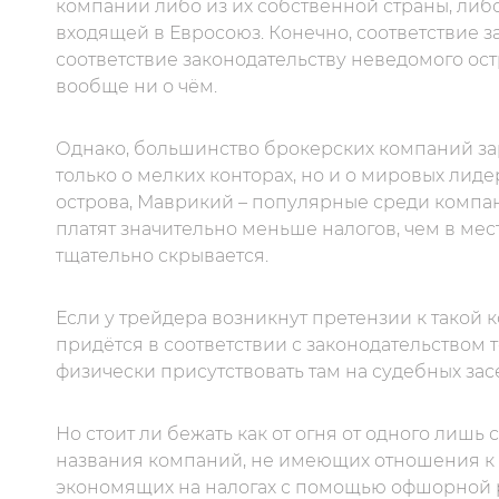
компании либо из их собственной страны, либ
входящей в Евросоюз. Конечно, соответствие з
соответствие законодательству неведомого ос
вообще ни о чём.
Однако, большинство брокерских компаний за
только о мелких конторах, но и о мировых лид
острова, Маврикий – популярные среди компа
платят значительно меньше налогов, чем в мес
тщательно скрывается.
Если у трейдера возникнут претензии к такой к
придётся в соответствии с законодательством 
физически присутствовать там на судебных зас
Но стоит ли бежать как от огня от одного лишь
названия компаний, не имеющих отношения к б
экономящих на налогах с помощью офшорной регис