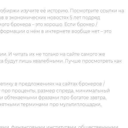
обиржи изучите её историю. Посмотрите ссылки на
ов в экономических новостях 5 лет подряд
го брокера – это хорошо. Если брокер /
информации о нём в интернете вообще нет – это
. И читать их не только на сайте самого же
ка будут лишь хвалебными. Лучше просмотреть как
тику в предложениях на сайтах брокеров /
 про проценты, размер спреда, минимальный
и обтекаемыми фразами про богатое завтра,
онятными терминами про мультиплощадки,
дами, финансовыми институтами, общественными