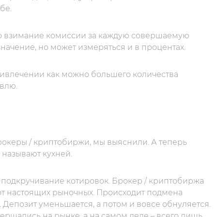
бе.
то взимание комиссии за каждую совершаемую
начение, но может измеряться и в процентах.
ривлечении как можно большего количества
овлю.
рокеры / криптобиржи, мы выяснили. А теперь
 называют кухней.
 подкручивание котировок. Брокер / криптобиржа
 от настоящих рыночных. Происходит подмена
 Депозит уменьшается, а потом и вовсе обнуляется.
вершались на рынке, а на самом деле – всего лишь