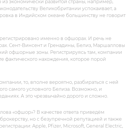
о из экономически развитой страны, например,
аконодательству Великобритании успокаивает, а
тровка в Индийском океане большинству не говорит
регистрировано именно в офшорах. И речь не
ерах. Сент-Винсент и Гренадины, Белиз, Маршалловы
ний офшорные зоны. Регистрируясь там, компании
те фактического нахождения, которое порой
омпании, то, вполне вероятно, разбираться с ней
того самого условного Белиза. Возможно, и
еданиях. А это чрезвычайно дорого и сложно.
 слова «офшор»? В качестве ответа приведём
рокерству, но c безупречной репутацией и также
трации: Apple, Pfizer, Microsoft, General Electric,