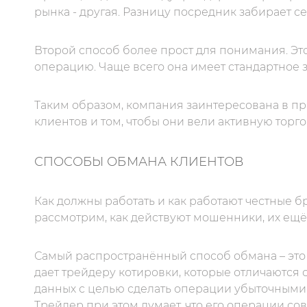
рынка - другая. Разницу посредник забирает се
Второй способ более прост для понимания. Э
операцию. Чаще всего она имеет стандартное з
Таким образом, компания заинтересована в п
клиентов и том, чтобы они вели активную торг
СПОСОБЫ ОБМАНА КЛИЕНТОВ
Как должны работать и как работают честные б
рассмотрим, как действуют мошенники, их ещё
Самый распространённый способ обмана – это
дает трейдеру котировки, которые отличаются
данных с целью сделать операции убыточными.
Трейдер при этом думает, что его операции со