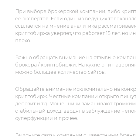
При выборе брокерской компании, либо крипт
её экспертов. Если один из ведущих телеканал
ссылается на мнение аналитика рассматриваемо
криптобиржа уверяет, что работает 15 лет, но 
плохо.
Важно обращать внимание на отзывы о компании
брокера / криптобиржи. На кухне они наверня
можно большее количество сайтов.
Обращайте внимание исключительно на конкре
криптобирж. Честные компании открыто пишут
депозит и т.д. Мошенники заманивают громким
стабильный доход, вводят в заблуждение неп
суперфункции и прочее.
Выясните связь компании с известными брен