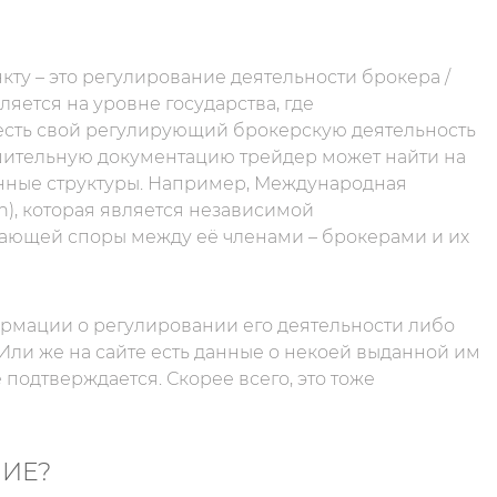
ту – это регулирование деятельности брокера /
яется на уровне государства, где
 есть свой регулирующий брокерскую деятельность
решительную документацию трейдер может найти на
венные структуры. Например, Международная
n), которая является независимой
ающей споры между её членами – брокерами и их
ормации о регулировании его деятельности либо
Или же на сайте есть данные о некоей выданной им
подтверждается. Скорее всего, это тоже
НИЕ?