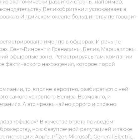
о из экономически развитой страны, например,
аконодательству Великобритании успокаивает, а
тровка в Индийском океане большинству не говорит
регистрировано именно в офшорах. И речь не
ерах. Сент-Винсент и Гренадины, Белиз, Маршалловы
ний офшорные зоны. Регистрируясь там, компании
те фактического нахождения, которое порой
омпании, то, вполне вероятно, разбираться с ней
того самого условного Белиза. Возможно, и
еданиях. А это чрезвычайно дорого и сложно.
 слова «офшор»? В качестве ответа приведём
рокерству, но c безупречной репутацией и также
трации: Apple, Pfizer, Microsoft, General Electric,