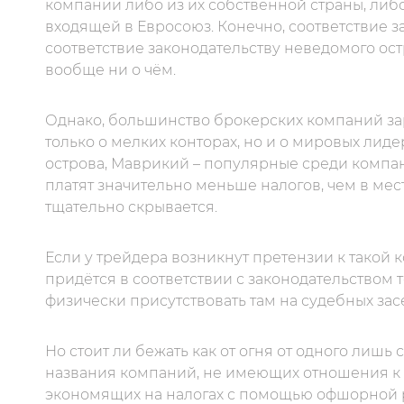
компании либо из их собственной страны, либ
входящей в Евросоюз. Конечно, соответствие з
соответствие законодательству неведомого ос
вообще ни о чём.
Однако, большинство брокерских компаний за
только о мелких конторах, но и о мировых лид
острова, Маврикий – популярные среди компа
платят значительно меньше налогов, чем в мес
тщательно скрывается.
Если у трейдера возникнут претензии к такой к
придётся в соответствии с законодательством 
физически присутствовать там на судебных зас
Но стоит ли бежать как от огня от одного лишь
названия компаний, не имеющих отношения к б
экономящих на налогах с помощью офшорной регис