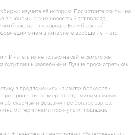
обиржи изучите её историю. Посмотрите ссылки на
ов в экономических новостях 5 лет подряд
го брокера – это хорошо. Если брокер /
информации о нём в интернете вообще нет – это
. И читать их не только на сайте самого же
ка будут лишь хвалебными. Лучше просмотреть как
тику в предложениях на сайтах брокеров /
 про проценты, размер спреда, минимальный
и обтекаемыми фразами про богатое завтра,
онятными терминами про мультиплощадки,
дами, финансовыми институтами, общественными