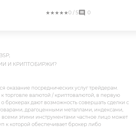
★
★
★
★
★
★
★
★
★
★
0
/ 5
0
BSP;
ИИ И КРИПТОБИРЖИ?
тся оказание посреднических услуг трейдерам.
к торговле валютой / криптовалютой, в первую
 о брокерах дают возможность совершать сделки с
оварами, драгоценными металлами, индексами,
о всеми этими инструментами частное лицо может
уп к которой обеспечивает брокер либо