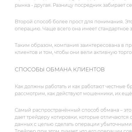
рынка - другая. Разницу посредник забирает се
Второй способ более прост для понимания. Э
операцию. Чаще всего она имеет стандартное з
Таким образом, компания заинтересована в п
клиентов и том, чтобы они вели активную торг
СПОСОБЫ ОБМАНА КЛИЕНТОВ
Как должны работать и как работают честные б
рассмотрим, как действуют мошенники, их ещё
Самый распространённый способ обмана – это
дает трейдеру котировки, которые отличаются
данных с целью сделать операции убыточными.
Трейдер при этом думает, что его операции со