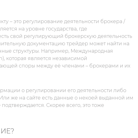
ту – это регулирование деятельности брокера /
яется на уровне государства, где
 есть свой регулирующий брокерскую деятельность
решительную документацию трейдер может найти на
венные структуры. Например, Международная
n), которая является независимой
ающей споры между её членами – брокерами и их
ормации о регулировании его деятельности либо
Или же на сайте есть данные о некоей выданной им
подтверждается. Скорее всего, это тоже
НИЕ?