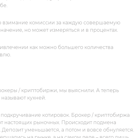
бе.
то взимание комиссии за каждую совершаемую
начение, но может измеряться и в процентах.
ривлечении как можно большего количества
овлю.
рокеры / криптобиржи, мы выяснили. А теперь
 называют кухней.
 подкручивание котировок. Брокер / криптобиржа
 от настоящих рыночных. Происходит подмена
 Депозит уменьшается, а потом и вовсе обнуляется.
вершались на рынке, а на самом деле – всего лишь