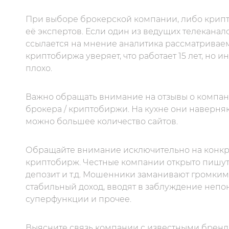
При выборе брокерской компании, либо крипт
её экспертов. Если один из ведущих телеканал
ссылается на мнение аналитика рассматриваемо
криптобиржа уверяет, что работает 15 лет, но 
плохо.
Важно обращать внимание на отзывы о компании
брокера / криптобиржи. На кухне они наверня
можно большее количество сайтов.
Обращайте внимание исключительно на конкре
криптобирж. Честные компании открыто пишут
депозит и т.д. Мошенники заманивают громким
стабильный доход, вводят в заблуждение неп
суперфункции и прочее.
Выясните связь компании с известными брен