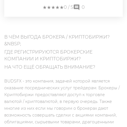
★
★
★
★
★
★
★
★
★
★
0
/ 5
0
В ЧЁМ ВЫГОДА БРОКЕРА / КРИПТОБИРЖИ?
&NBSP;
ГДЕ РЕГИСТРИРУЮТСЯ БРОКЕРСКИЕ
КОМПАНИИ И КРИПТОБИРЖИ?
НА ЧТО ЕЩЁ ОБРАЩАТЬ ВНИМАНИЕ?
BUDSFX - это компания, задачей которой является
оказание посреднических услуг трейдерам. Брокеры /
Криптобиржи предоставляют доступ к торговле
валютой / криптовалютой, в первую очередь. Также
многие из них если мы говорим о брокерах дают
возможность совершать сделки с акциями компаний,
облигациями, сырьевыми товарами, драгоценными