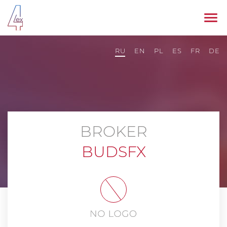
RU
EN
PL
ES
FR
DE
BROKER
BUDSFX