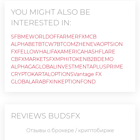
YOU MIGHT ALSO BE
INTERESTED IN:
SFBME
WORLDOFFARMER
FXMCB
ALPHABETBTC
W7BTCOM
ZHENEVAOPTSION
FXFELLOW
HALIFAXAMERICA
HASHFLARE
CBFXMARKETS
FXM
PHITOKEN
B2BDEMO
ALPHAGAGLOBALINVESTMENT
APLUSPRIME
CRYPTOKARTAL
OPTIONS
Vantage FX
GLOBALARABFX
INKEPTIONFOND
REVIEWS
BUDSFX
Отзывы о брокере / криптобирже