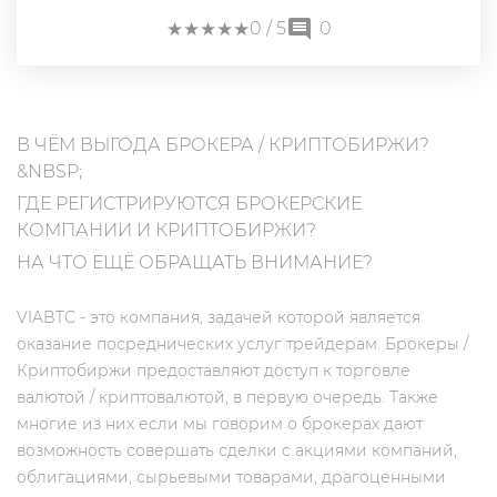
★
★
★
★
★
★
★
★
★
★
0
/ 5
0
В ЧЁМ ВЫГОДА БРОКЕРА / КРИПТОБИРЖИ?
&NBSP;
ГДЕ РЕГИСТРИРУЮТСЯ БРОКЕРСКИЕ
КОМПАНИИ И КРИПТОБИРЖИ?
НА ЧТО ЕЩЁ ОБРАЩАТЬ ВНИМАНИЕ?
VIABTC - это компания, задачей которой является
оказание посреднических услуг трейдерам. Брокеры /
Криптобиржи предоставляют доступ к торговле
валютой / криптовалютой, в первую очередь. Также
многие из них если мы говорим о брокерах дают
возможность совершать сделки с акциями компаний,
облигациями, сырьевыми товарами, драгоценными