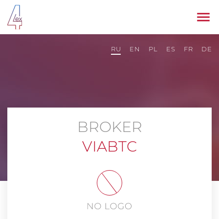
RU
EN
PL
ES
FR
DE
BROKER
VIABTC