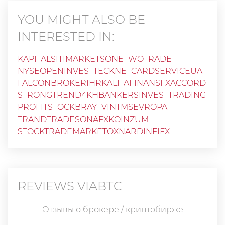
YOU MIGHT ALSO BE
INTERESTED IN:
KAPITALSITIMARKETS
ONETWOTRADE
NYSEOPEN
INVESTTECKNET
CARDSERVICEUA
FALCONBROKERIHR
KALITAFINANS
FXACCORD
STRONGTREND
4KHBANKERS
INVESTTRADING
PROFITSTOCK
BRAYTVIN
TMSEVROPA
TRANDTRADE
SONAFX
KOINZUM
STOCKTRADEMARKET
OXNARD
INFIFX
REVIEWS
VIABTC
Отзывы о брокере / криптобирже