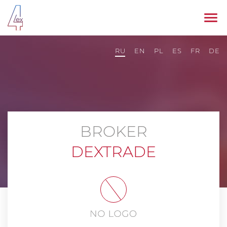
RU
EN
PL
ES
FR
DE
BROKER
DEXTRADE