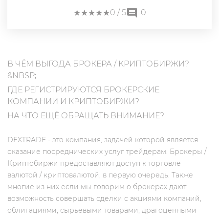
★
★
★
★
★
★
★
★
★
★
0
/ 5
0
В ЧЁМ ВЫГОДА БРОКЕРА / КРИПТОБИРЖИ?
&NBSP;
ГДЕ РЕГИСТРИРУЮТСЯ БРОКЕРСКИЕ
КОМПАНИИ И КРИПТОБИРЖИ?
НА ЧТО ЕЩЁ ОБРАЩАТЬ ВНИМАНИЕ?
DEXTRADE - это компания, задачей которой является
оказание посреднических услуг трейдерам. Брокеры /
Криптобиржи предоставляют доступ к торговле
валютой / криптовалютой, в первую очередь. Также
многие из них если мы говорим о брокерах дают
возможность совершать сделки с акциями компаний,
облигациями, сырьевыми товарами, драгоценными