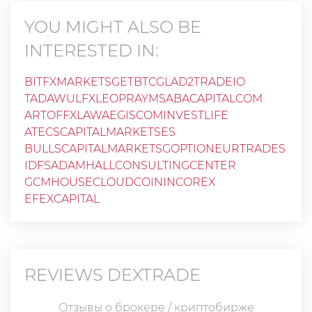
YOU MIGHT ALSO BE
INTERESTED IN:
BITFXMARKETS
GETBTC
GLAD2TRADEIO
TADAWULFX
LEOPRAYM
SABACAPITALCOM
ARTOFFX
LAWAEGISCOM
INVESTLIFE
ATECSCAPITAL
MARKETSES
BULLSCAPITALMARKETS
GOPTION
EURTRADES
IDFS
ADAMHALLCONSULTINGCENTER
GCMHOUSE
CLOUDCOIN
INCOREX
EFEXCAPITAL
REVIEWS
DEXTRADE
Отзывы о брокере / криптобирже