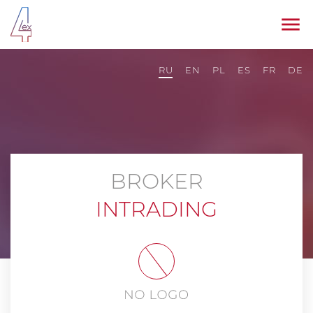
RU
EN
PL
ES
FR
DE
BROKER
INTRADING