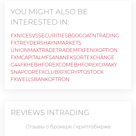
YOU MIGHT ALSO BE
INTERESTED IN:
FXNICE
SVSSECURITIES
BGOGO
ATNTRADING
FXTREYDER
SHAYNMARKETS
UNIONMAXTRADE
TRADEMFX
FENIXOPTION
FXMCAPITAL
MFSA
NANEKS
ORTEXCHANGE
G44FKH
EBHFOREXCOMEBHFOREX
CIMAKY
SNAPCOREFXCLUBX
FXCRYPTOSTOCK
FXWELLS
BANKOFTRON
REVIEWS
INTRADING
Отзывы о брокере / криптобирже