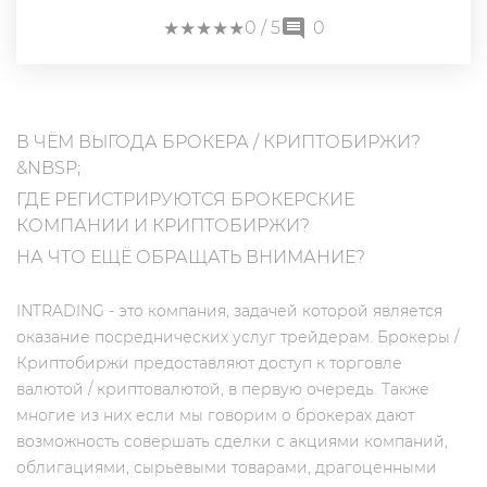
★
★
★
★
★
★
★
★
★
★
0
/ 5
0
В ЧЁМ ВЫГОДА БРОКЕРА / КРИПТОБИРЖИ?
&NBSP;
ГДЕ РЕГИСТРИРУЮТСЯ БРОКЕРСКИЕ
КОМПАНИИ И КРИПТОБИРЖИ?
НА ЧТО ЕЩЁ ОБРАЩАТЬ ВНИМАНИЕ?
INTRADING - это компания, задачей которой является
оказание посреднических услуг трейдерам. Брокеры /
Криптобиржи предоставляют доступ к торговле
валютой / криптовалютой, в первую очередь. Также
многие из них если мы говорим о брокерах дают
возможность совершать сделки с акциями компаний,
облигациями, сырьевыми товарами, драгоценными