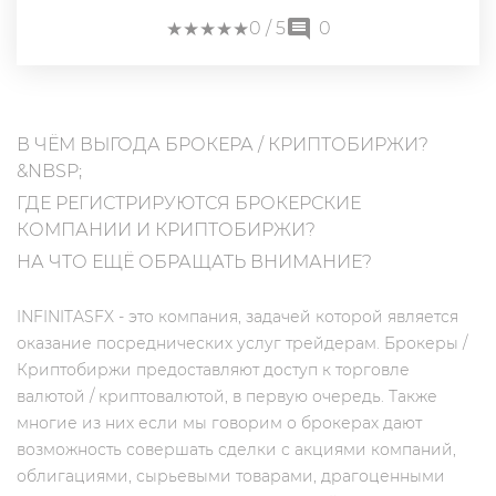
★
★
★
★
★
★
★
★
★
★
0
/ 5
0
В ЧЁМ ВЫГОДА БРОКЕРА / КРИПТОБИРЖИ?
&NBSP;
ГДЕ РЕГИСТРИРУЮТСЯ БРОКЕРСКИЕ
КОМПАНИИ И КРИПТОБИРЖИ?
НА ЧТО ЕЩЁ ОБРАЩАТЬ ВНИМАНИЕ?
INFINITASFX - это компания, задачей которой является
оказание посреднических услуг трейдерам. Брокеры /
Криптобиржи предоставляют доступ к торговле
валютой / криптовалютой, в первую очередь. Также
многие из них если мы говорим о брокерах дают
возможность совершать сделки с акциями компаний,
облигациями, сырьевыми товарами, драгоценными