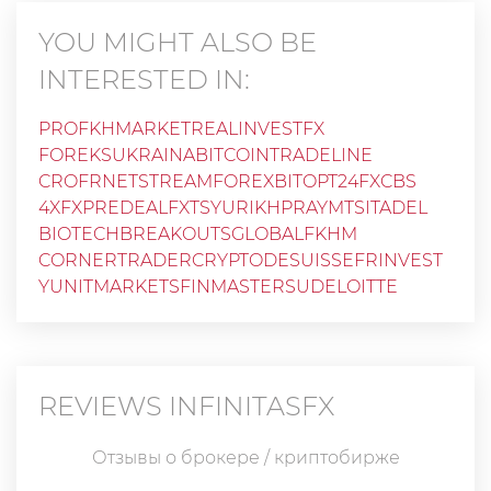
YOU MIGHT ALSO BE
INTERESTED IN:
PROFKHMARKET
REALINVESTFX
FOREKSUKRAINA
BITCOINTRADELINE
CROFRNET
STREAMFOREX
BITOPT24
FXCBS
4XFX
PREDEALFX
TSYURIKHPRAYM
TSITADEL
BIOTECHBREAKOUTS
GLOBALFKHM
CORNERTRADER
CRYPTODESUISSE
FRINVEST
YUNITMARKETS
FINMASTERSU
DELOITTE
REVIEWS
INFINITASFX
Отзывы о брокере / криптобирже