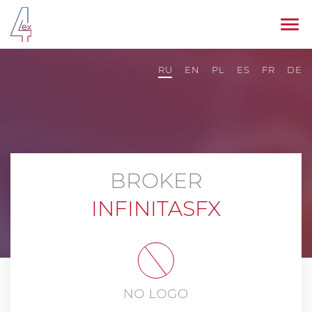
RU
EN
PL
ES
FR
DE
BROKER
INFINITASFX