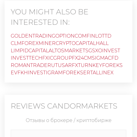
YOU MIGHT ALSO BE
INTERESTED IN:
GOLDENTRADINGOPTIONCOM
FINLOTTD
CLMFOREX
MINERCRYPTO
CAPITALHALL
LIMPIDCAPITAL
ALTOSMARKET
SGSX
OINVEST
INVESTTECHFX
ICGROUPFX
24CM
SIGMACFD
ROMANTRADERU
TUSARFX
TURNKEYFOREKS
EVFKH
INVESTIGRAM
FOREKSER
TALLINEX
REVIEWS
CANDORMARKETS
Отзывы о брокере / криптобирже