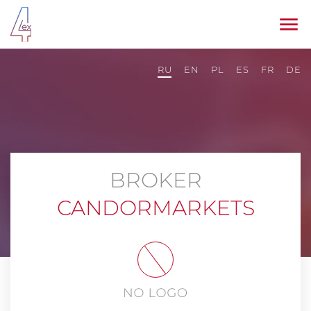
RU
EN
PL
ES
FR
DE
BROKER
CANDORMARKETS