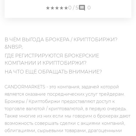
★
★
★
★
★
★
★
★
★
★
0
/ 5
0
В ЧЁМ ВЫГОДА БРОКЕРА / КРИПТОБИРЖИ?
&NBSP;
ГДЕ РЕГИСТРИРУЮТСЯ БРОКЕРСКИЕ
КОМПАНИИ И КРИПТОБИРЖИ?
НА ЧТО ЕЩЁ ОБРАЩАТЬ ВНИМАНИЕ?
CANDORMARKETS - это компания, задачей которой
является оказание посреднических услуг трейдерам.
Брокеры / Криптобиржи предоставляют доступ к
торговле валютой / криптовалютой, в первую очередь.
Также многие из них если мы говорим о брокерах дают
возможность совершать сделки с акциями компаний,
облигациями, сырьевыми товарами, драгоценными