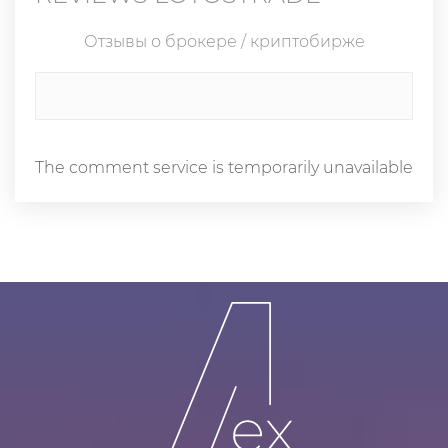
Отзывы о брокере / криптобирже
The comment service is temporarily unavailable