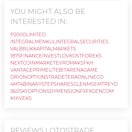
YOU MIGHT ALSO BE
INTERESTED IN:
P2000LIMITED
INTEGRALMENKULINTEGRALSECURITIES
VALBRUKKAPITALMARKETS
1875FINANCEINVEST
LOVKOSTFOREKS
NEXTCOINMARKET
EVROMAKSFKH
VANTAGEPRIME
LITEBIT
ARENAGAME
ORIONOPTIONSTRADE
TERAONLINECO
4MT4BINARY
STEPSHARES
GLENM
SEMTREYD
360SKYOPTIONS
DYMENSIONFX
FXGENCOM
KHIVEKS
REVIEWS
LOTOSTRADE