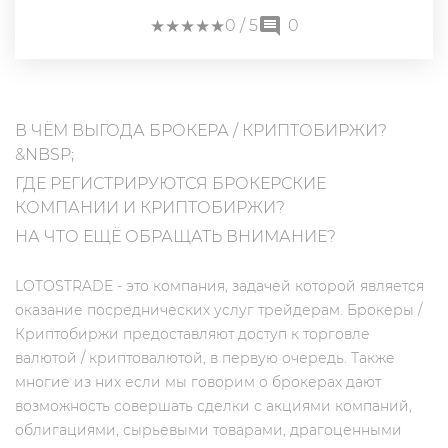
★
★
★
★
★
★
★
★
★
★
0
/ 5
0
В ЧЁМ ВЫГОДА БРОКЕРА / КРИПТОБИРЖИ?
&NBSP;
ГДЕ РЕГИСТРИРУЮТСЯ БРОКЕРСКИЕ
КОМПАНИИ И КРИПТОБИРЖИ?
НА ЧТО ЕЩЁ ОБРАЩАТЬ ВНИМАНИЕ?
LOTOSTRADE - это компания, задачей которой является
оказание посреднических услуг трейдерам. Брокеры /
Криптобиржи предоставляют доступ к торговле
валютой / криптовалютой, в первую очередь. Также
многие из них если мы говорим о брокерах дают
возможность совершать сделки с акциями компаний,
облигациями, сырьевыми товарами, драгоценными