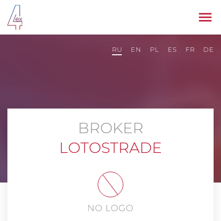
RU
EN
PL
ES
FR
DE
BROKER
LOTOSTRADE