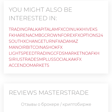
YOU MIGHT ALSO BE
INTERESTED IN:
TRADINGPAL
KAPITALAM
FXCOINUK
KHIVEKS
FKHARENA
CMBG
CROWNFOREX
FXOPTIONS24
SOUTHXCHANGE
TURNFX
ADAMAZ
MANOIRBITCOIN
ASHOKFX
LIGHTSPEEDTRADING
CFDSMARKET
NOAFKH
SIRIUSTRADES
MPLUSSOCIAL
KAKFX
ACCENDOMARKETS
REVIEWS
MASTERSTRADE
Отзывы о брокере / криптобирже