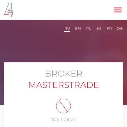
RU
EN
PL
ES
FR
DE
BROKER
MASTERSTRADE