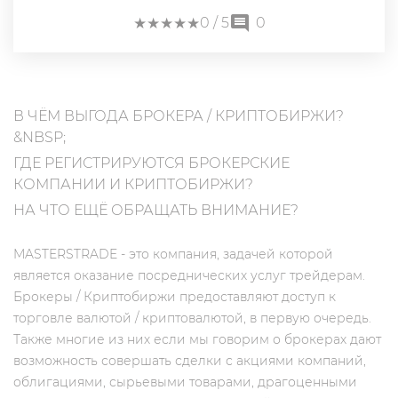
★
★
★
★
★
★
★
★
★
★
0
/ 5
0
В ЧЁМ ВЫГОДА БРОКЕРА / КРИПТОБИРЖИ?
&NBSP;
ГДЕ РЕГИСТРИРУЮТСЯ БРОКЕРСКИЕ
КОМПАНИИ И КРИПТОБИРЖИ?
НА ЧТО ЕЩЁ ОБРАЩАТЬ ВНИМАНИЕ?
MASTERSTRADE - это компания, задачей которой
является оказание посреднических услуг трейдерам.
Брокеры / Криптобиржи предоставляют доступ к
торговле валютой / криптовалютой, в первую очередь.
Также многие из них если мы говорим о брокерах дают
возможность совершать сделки с акциями компаний,
облигациями, сырьевыми товарами, драгоценными