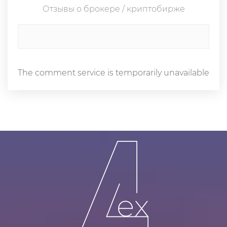
Отзывы о брокере / криптобирже
The comment service is temporarily unavailable