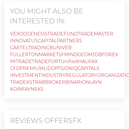
YOU MIGHT ALSO BE
INTERESTED IN:
VEXOD
GENESISTRADEFUND
TRADEMASTER
INNOVATUSCAPITALPARTNERS
CARTELTRADING
BUNIVER
FULLERTONMARKETSFMINDOCOM
JDBFOREX
MITRADE
TRADEFORT
Unified
HALIFAX
CFDPREMIUM
LIDOPTSION
IQCAPITALS
INVESTMENTINDUSTRYREGULATORYORGANIZATI
TRADEKSTRA
BBROKER
BINARIONLAYN
KOINFAYNEKS
REVIEWS
OFFERSFX