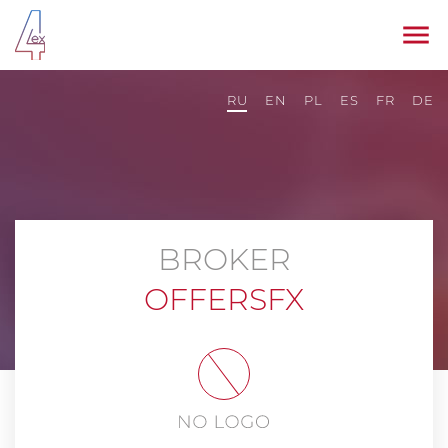
RU
EN
PL
ES
FR
DE
BROKER
OFFERSFX