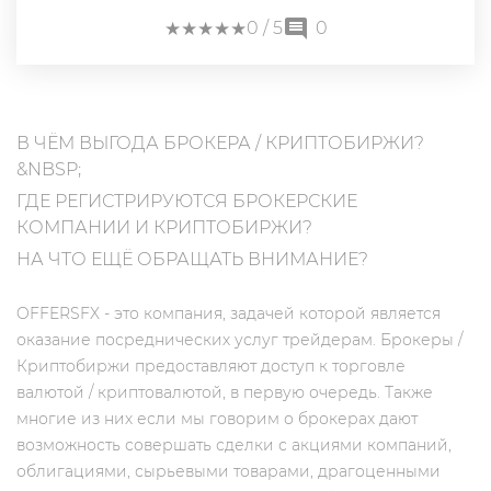
★
★
★
★
★
★
★
★
★
★
0
/ 5
0
В ЧЁМ ВЫГОДА БРОКЕРА / КРИПТОБИРЖИ?
&NBSP;
ГДЕ РЕГИСТРИРУЮТСЯ БРОКЕРСКИЕ
КОМПАНИИ И КРИПТОБИРЖИ?
НА ЧТО ЕЩЁ ОБРАЩАТЬ ВНИМАНИЕ?
OFFERSFX - это компания, задачей которой является
оказание посреднических услуг трейдерам. Брокеры /
Криптобиржи предоставляют доступ к торговле
валютой / криптовалютой, в первую очередь. Также
многие из них если мы говорим о брокерах дают
возможность совершать сделки с акциями компаний,
облигациями, сырьевыми товарами, драгоценными