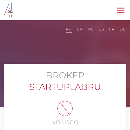
RU
EN
PL
ES
FR
DE
BROKER
STARTUPLABRU