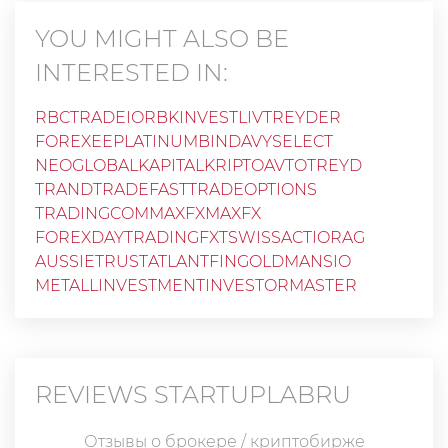
YOU MIGHT ALSO BE
INTERESTED IN:
RBCTRADEIO
RBKINVEST
LIVTREYDER
FOREXEE
PLATINUMBIN
DAVYSELECT
NEOGLOBALKAPITAL
KRIPTOAVTOTREYD
TRANDTRADE
FASTTRADEOPTIONS
TRADINGCOM
MAXFXMAXFX
FOREXDAYTRADING
FXTSWISS
ACTIORAG
AUSSIETRUST
ATLANTFIN
GOLDMANSIO
METALLINVESTMENT
INVESTORMASTER
REVIEWS
STARTUPLABRU
Отзывы о брокере / криптобирже