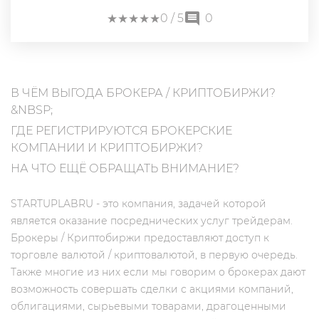
★
★
★
★
★
★
★
★
★
★
0
/ 5
0
В ЧЁМ ВЫГОДА БРОКЕРА / КРИПТОБИРЖИ?
&NBSP;
ГДЕ РЕГИСТРИРУЮТСЯ БРОКЕРСКИЕ
КОМПАНИИ И КРИПТОБИРЖИ?
НА ЧТО ЕЩЁ ОБРАЩАТЬ ВНИМАНИЕ?
STARTUPLABRU - это компания, задачей которой
является оказание посреднических услуг трейдерам.
Брокеры / Криптобиржи предоставляют доступ к
торговле валютой / криптовалютой, в первую очередь.
Также многие из них если мы говорим о брокерах дают
возможность совершать сделки с акциями компаний,
облигациями, сырьевыми товарами, драгоценными